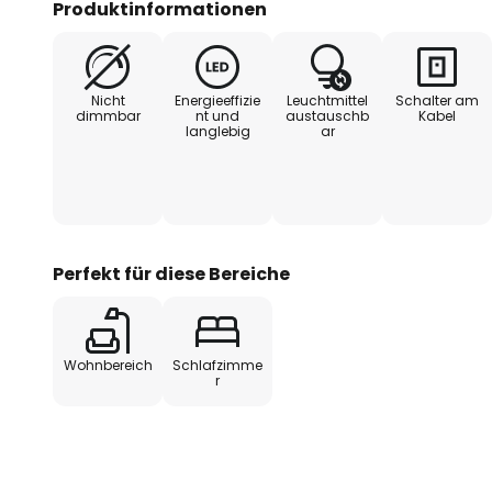
Produktinformationen
ausgeschaltet werden. Das natürl
harmonisch in bestehende Innene
der Tischlampe einen besonderen
Nicht
Energieeffizie
Leuchtmittel
Schalter am
mit einem E14-LED-Leuchtmittel g
dimmbar
nt und
austauschb
Kabel
langlebig
ar
hohe Lichtqualität und Energieeff
Perfekt für diese Bereiche
Wohnbereich
Schlafzimme
r