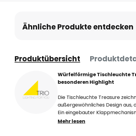
Anfang
der
Bildgalerie
Ähnliche Produkte entdecken
springen
Produktübersicht
Produktdeta
Würfelförmige Tischleuchte T
besonderen Highlight
Die Tischleuchte Treasure zeichn
außergewöhnliches Design aus, da
Ein eingebauter Klappmechanismu
automatisch beim Öffnen des Dec
Mehr lesen
eingeschaltet bleibt, solange der
kann die Leuchte bequem mit ei