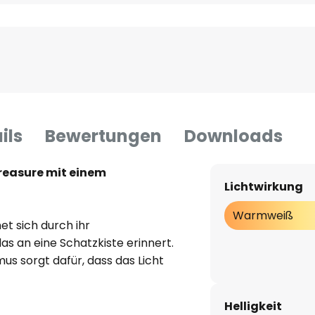
ils
Bewertungen
Downloads
reasure mit einem
Lichtwirkung
Warmweiß
et sich durch ihr
s an eine Schatzkiste erinnert.
s sorgt dafür, dass das Licht
kels aktiviert wird und
 Deckel geöffnet ist. Zusätzlich
Helligkeit
nem Schnurschalter ein- und