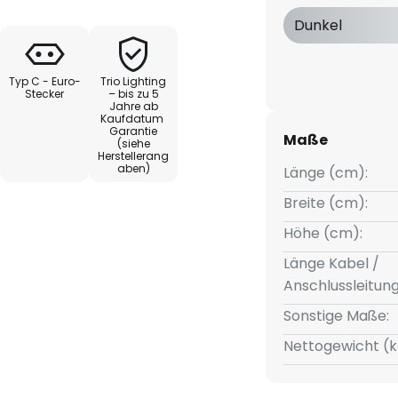
iche Holzdesign fügt sich
Dunkel
inrichtungen ein und verleiht
 Look. Darüber hinaus wird sie
Typ C - Euro-
Trio Lighting
eliefert, das sich durch eine
Stecker
– bis zu 5
Jahre ab
izienz auszeichnet.
Kaufdatum
Garantie
Maße
(siehe
Herstellerang
aben)
Länge (cm):
Breite (cm):
Höhe (cm):
Länge Kabel /
Anschlussleitun
Sonstige Maße:
Nettogewicht (k