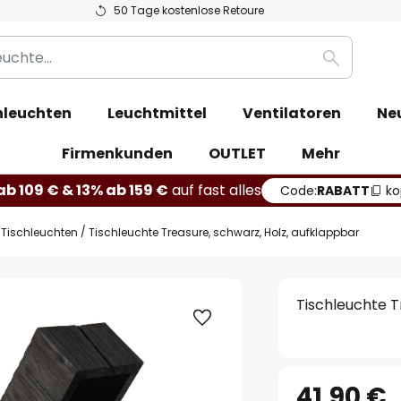
50 Tage kostenlose Retoure
Suche
leuchten
Leuchtmittel
Ventilatoren
Ne
Firmenkunden
OUTLET
Mehr
b 109 € & 13% ab 159 €
auf fast alles
Code:
RABATT
ko
 Tischleuchten
Tischleuchte Treasure, schwarz, Holz, aufklappbar
Tischleuchte T
41,90 €