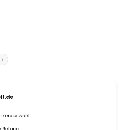
en
lt.de
arkenauswahl
e Retoure