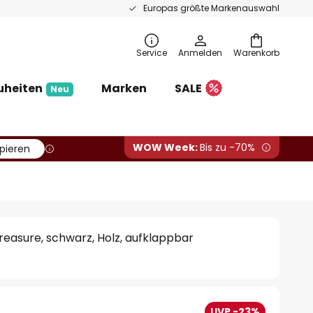
Europas größte Markenauswahl
Service
Anmelden
Warenkorb
uheiten
Marken
SALE
Neu
WOW Week:
Bis zu -70%
pieren
reasure, schwarz, Holz, aufklappbar
UVP -23%