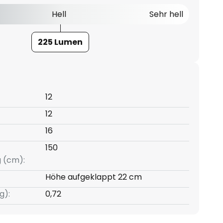
Hell
Sehr hell
225 Lumen
12
12
16
150
g (cm):
Höhe aufgeklappt 22 cm
g):
0,72