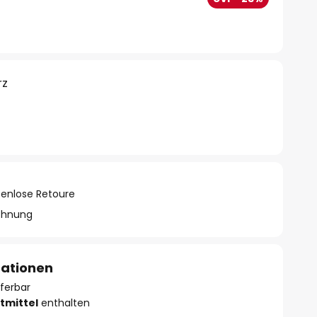
rz
tenlose Retoure
chnung
mationen
eferbar
tmittel
enthalten