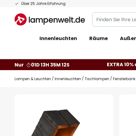
Zum
Über 25 Jahre Erfahrung
Inhalt
Finden
springen
Sie
Ihre
Innenleuchten
Räume
Außen
Leuchte...
EXTRA 10% a
Nur
01D 13H 35M 11S
Lampen & Leuchten
Innenleuchten
Tischlampen
Fensterbank
Zum
Ende
der
Bildgalerie
springen