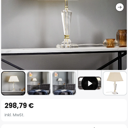
Zum
298,79 €
Anfang
der
inkl. MwSt.
Bildgalerie