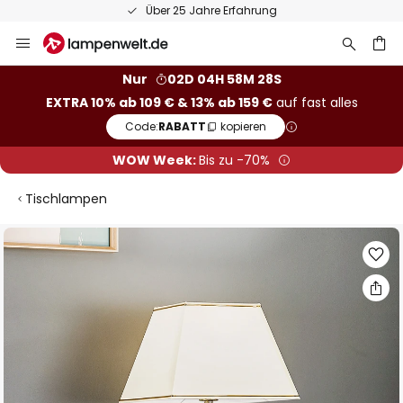
Über 25 Jahre Erfahrung
Zum
Inhalt
springen
he
Nur
02D 04H 58M 28S
EXTRA 10% ab 109 € & 13% ab 159 €
auf fast alles
Code:
RABATT
kopieren
WOW Week:
Bis zu -70%
Tischlampen
Zum
Ende
der
Bildgalerie
springen