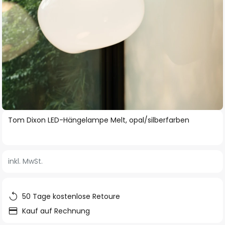
Zum
Tom Dixon LED-Hängelampe Melt, opal/silberfarben
Anfang
der
Bildgalerie
inkl. MwSt.
springen
50 Tage kostenlose Retoure
Kauf auf Rechnung