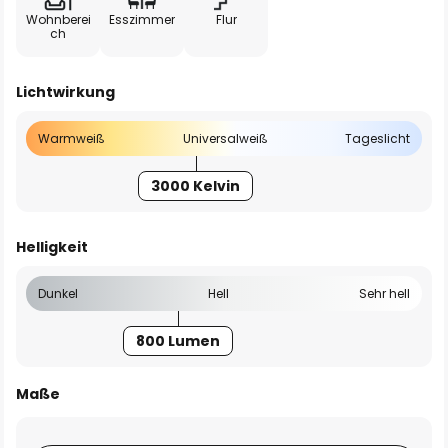
Wohnberei
Esszimmer
Flur
ch
Lichtwirkung
Warmweiß
Universalweiß
Tageslicht
3000 Kelvin
Helligkeit
Dunkel
Hell
Sehr hell
800 Lumen
Maße