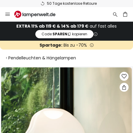
50 Tage kostenlose Retoure
Zum
Inhalt
springen
he
EXTRA 11% ab 119 € & 14% ab 179 €
auf fast alles
Code:
SPAREN
kopieren
Spartage:
Bis zu -70%
Pendelleuchten & Hängelampen
Zum
Ende
der
Bildgalerie
springen