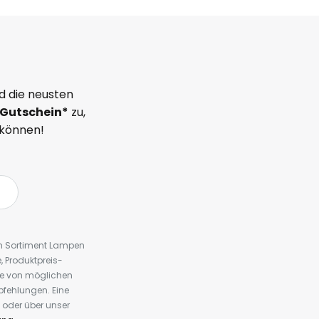
d die neusten
Gutschein*
zu,
 können!
em Sortiment Lampen
 Produktpreis-
te von möglichen
fehlungen. Eine
 oder über unser