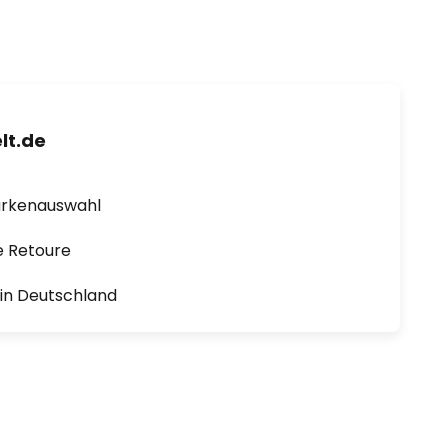
lt.de
arkenauswahl
e Retoure
1 in Deutschland