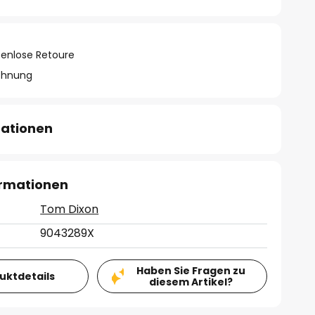
tenlose Retoure
chnung
mationen
ormationen
Tom Dixon
9043289X
Haben Sie Fragen zu
duktdetails
diesem Artikel?