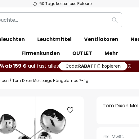
50 Tage kostenlose Retoure
Suche
leuchten
Leuchtmittel
Ventilatoren
Ne
Firmenkunden
OUTLET
Mehr
% ab 159 €
auf fast alles
Code:
RABATT
kopieren
mpen
Tom Dixon Melt Large Hängelampe 7-flg.
Tom Dixon Mel
inkl. MwSt.