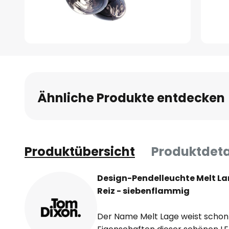
Zum
Anfang
der
Bildgalerie
Ähnliche Produkte entdecken
springen
Produktübersicht
Produktdeta
Design-Pendelleuchte Melt L
Reiz - siebenflammig
Der Name Melt Lage weist schon