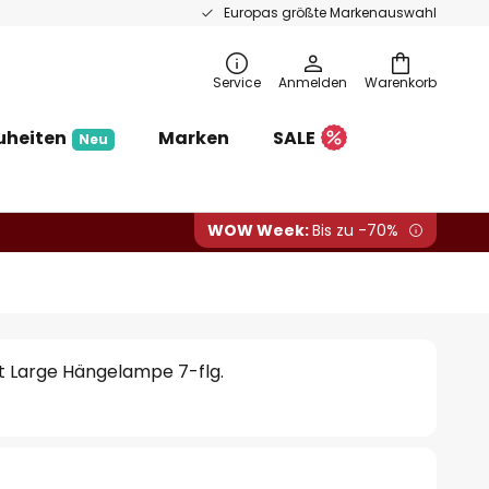
Europas größte Markenauswahl
Service
Anmelden
Warenkorb
uheiten
Marken
SALE
Neu
WOW Week:
Bis zu -70%
t Large Hängelampe 7-flg.