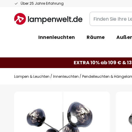
Zum
Über 25 Jahre Erfahrung
Inhalt
Finden
springen
Sie
Ihre
Innenleuchten
Räume
Außen
Leuchte...
EXTRA 10% ab 109 € & 13
Lampen & Leuchten
Innenleuchten
Pendelleuchten & Hängela
Zum
Ende
der
Bildgalerie
springen