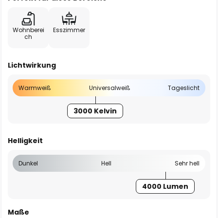
Wohnberei
Esszimmer
ch
Lichtwirkung
Warmweiß
Universalweiß
Tageslicht
3000 Kelvin
Helligkeit
Dunkel
Hell
Sehr hell
4000 Lumen
Maße