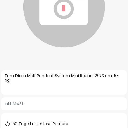
Zum
Tom Dixon Melt Pendant System Mini Round, Ø 73 cm, 5-
Anfang
flg.
der
Bildgalerie
springen
inkl. MwSt.
50 Tage kostenlose Retoure