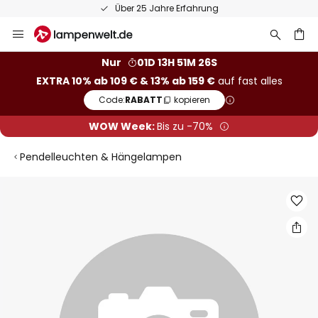
Über 25 Jahre Erfahrung
Zum
Inhalt
springen
he
Nur
01D 13H 51M 25S
EXTRA 10% ab 109 € & 13% ab 159 €
auf fast alles
Code:
RABATT
kopieren
WOW Week:
Bis zu -70%
Pendelleuchten & Hängelampen
Zum
Ende
der
Bildgalerie
springen