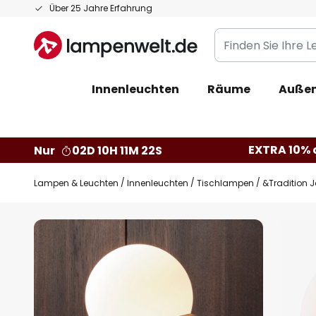
Zum
Über 25 Jahre Erfahrung
Inhalt
Finden
springen
Sie
Ihre
Innenleuchten
Räume
Außen
Leuchte...
EXTRA 10% a
Nur
02D 10H 11M 21S
Lampen & Leuchten
Innenleuchten
Tischlampen
&Tradition 
Zum
Ende
der
Bildgalerie
springen