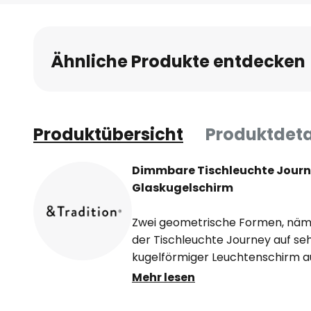
Anfang
der
Bildgalerie
Ähnliche Produkte entdecken
springen
Produktübersicht
Produktdeta
Dimmbare Tischleuchte Jour
Glaskugelschirm
Zwei geometrische Formen, nämli
der Tischleuchte Journey auf seh
kugelförmiger Leuchtenschirm 
sitzt auf einem quaderförmigen 
Mehr lesen
befindet sich auch der Drehdimm
LED-Licht nicht nur in der Helligk