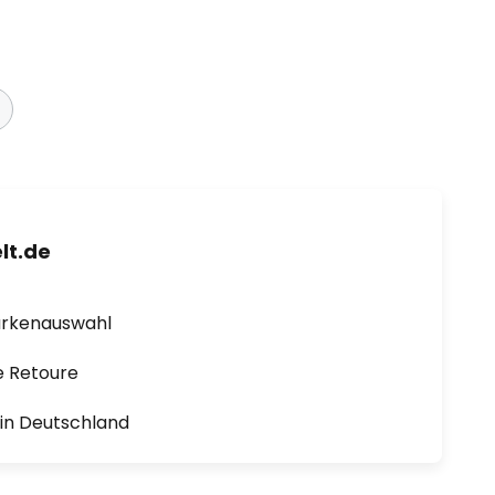
lt.de
arkenauswahl
e Retoure
1 in Deutschland