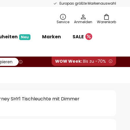
Europas größte Markenauswahl
Service
Anmelden
Warenkorb
uheiten
Marken
SALE
Neu
WOW Week:
Bis zu -70%
pieren
rney SHY1 Tischleuchte mit Dimmer