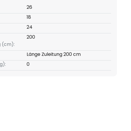
26
18
24
200
g (cm):
Länge Zuleitung 200 cm
g):
0