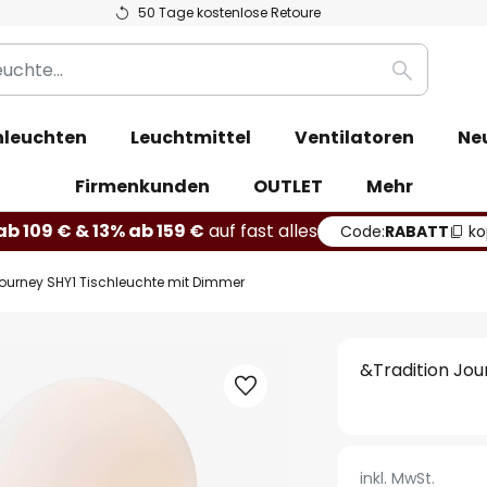
50 Tage kostenlose Retoure
Suche
leuchten
Leuchtmittel
Ventilatoren
Ne
Firmenkunden
OUTLET
Mehr
b 109 € & 13% ab 159 €
auf fast alles
Code:
RABATT
ko
Journey SHY1 Tischleuchte mit Dimmer
&Tradition Jou
inkl. MwSt.