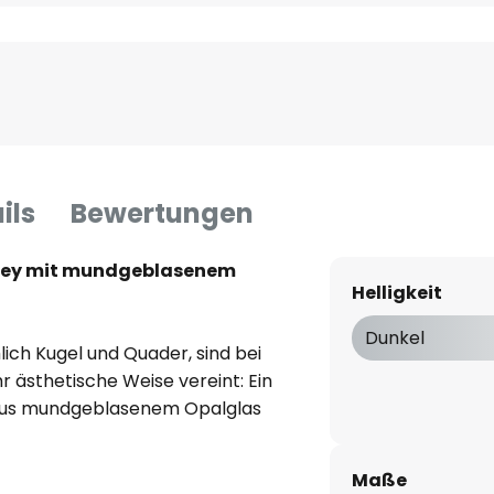
ils
Bewertungen
ney mit mundgeblasenem
Helligkeit
Dunkel
ch Kugel und Quader, sind bei
r ästhetische Weise vereint: Ein
aus mundgeblasenem Opalglas
Stahlfuß. An diesem Fuß
er, mit Hilfe dessen man das
Maße
eit regulieren kann, sondern