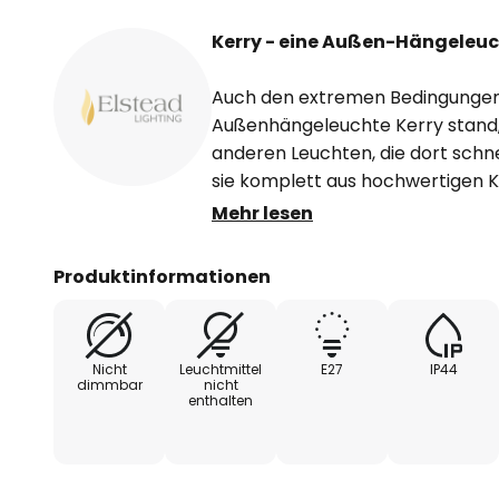
Kerry - eine Außen-Hängeleuc
Auch den extremen Bedingungen 
Außenhängeleuchte Kerry stand,
anderen Leuchten, die dort schn
sie komplett aus hochwertigen Ku
absolut seewasserfest. Der klar
Mehr lesen
Polycarbonat, durch den das Lich
sondern hell und weitläufig sche
Produktinformationen
Leuchte ist eine E27-Fassung unte
Arten von Leuchtmitteln einsetz
empfehlenswert ist der Einsatz 
Nicht
Leuchtmittel
E27
IP44
energieeffizientesten und langle
dimmbar
nicht
enthalten
(siehe Zubehör).