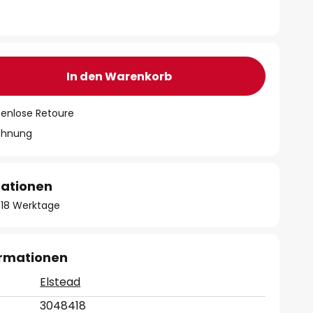
In den Warenkorb
tenlose Retoure
chnung
mationen
 - 18 Werktage
ormationen
Elstead
3048418