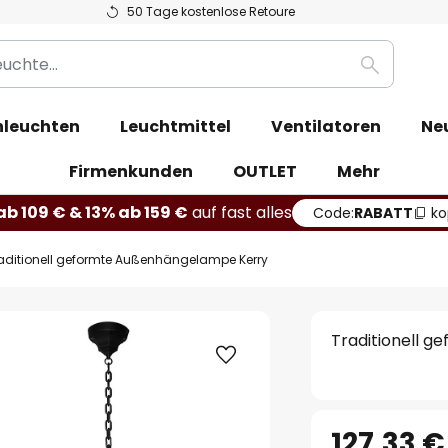
50 Tage kostenlose Retoure
Suche
leuchten
Leuchtmittel
Ventilatoren
Ne
Firmenkunden
OUTLET
Mehr
b 109 € & 13% ab 159 €
auf fast alles
Code:
RABATT
ko
aditionell geformte Außenhängelampe Kerry
Traditionell 
127,33 €