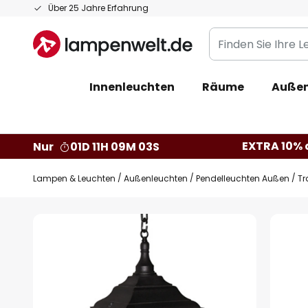
Zum
Über 25 Jahre Erfahrung
Inhalt
Finden
springen
Sie
Ihre
Innenleuchten
Räume
Außen
Leuchte...
EXTRA 10% a
Nur
01D 11H 09M 02S
Lampen & Leuchten
Außenleuchten
Pendelleuchten Außen
Tr
Zum
Ende
der
Bildgalerie
springen