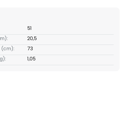
51
m):
20,5
 (cm):
73
g):
1,05