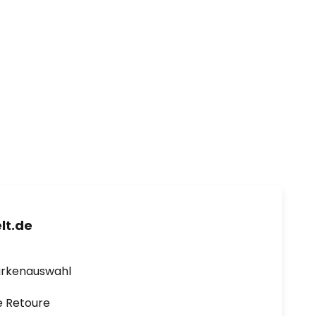
lt.de
arkenauswahl
e Retoure