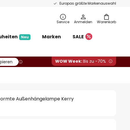
Europas größte Markenauswahl
Service
Anmelden
Warenkorb
uheiten
Marken
SALE
Neu
WOW Week:
Bis zu -70%
pieren
geformte Außenhängelampe Kerry