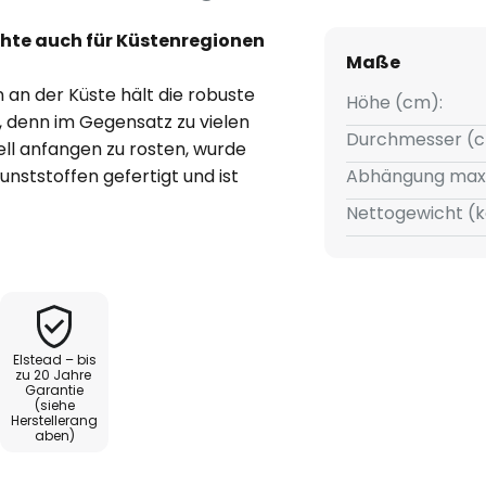
hte auch für Küstenregionen
Maße
an der Küste hält die robuste
Höhe (cm):
 denn im Gegensatz zu vielen
Durchmesser (c
ell anfangen zu rosten, wurde
nststoffen gefertigt und ist
Abhängung max
e Schirm besteht aus
Nettogewicht (k
t nicht abgemildert wird,
inen kann. Im Inneren der
rgebracht, in die sich alle
en lassen. Besonders
einer LED-Lampe, der
Elstead – bis
bigsten Art von Leuchtmitteln
zu 20 Jahre
Garantie
(siehe
Herstellerang
aben)