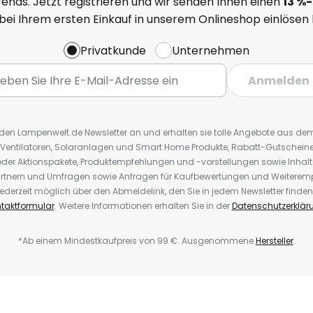
ends. Jetzt registrieren und wir senden Ihnen einen
13
%
-
 bei Ihrem ersten Einkauf in unserem Onlineshop einlösen
Privatkunde
Unternehmen
Anmelden
r den Lampenwelt.de Newsletter an und erhalten sie tolle Angebote aus d
 Ventilatoren, Solaranlagen und Smart Home Produkte, Rabatt-Gutscheine,
der Aktionspakete, Produktempfehlungen und -vorstellungen sowie Inhal
rtnern und Umfragen sowie Anfragen für Kaufbewertungen und Weiteremp
ederzeit möglich über den Abmeldelink, den Sie in jedem Newsletter finden
taktformular
. Weitere Informationen erhalten Sie in der
Datenschutzerklär
*Ab einem Mindestkaufpreis von 99 €. Ausgenommene
Hersteller
.