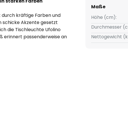
in starken Farben
Maße
 durch kräftige Farben und
Höhe (cm):
n schicke Akzente gesetzt
Durchmesser (c
ch die Tischleuchte Ufolino
fuß erinnert passenderweise an
Nettogewicht (k
r Lampenschirm gestülpt wurde.
Farbe so richtig zur Geltung,
ft beleuchtet - sowohl im
s Nachttischleuchte im