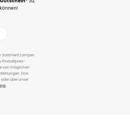
Gutschein*
zu,
 können!
em Sortiment Lampen
 Produktpreis-
te von möglichen
fehlungen. Eine
 oder über unser
ung
.