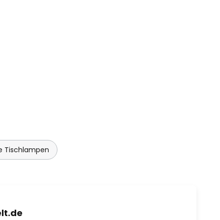
e Tischlampen
lt.de