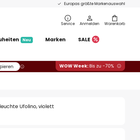
Europas größte Markenauswahl
Service
Anmelden
Warenkorb
uheiten
Marken
SALE
Neu
WOW Week:
Bis zu -70%
pieren
euchte Ufolino, violett