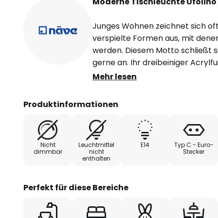
Moderne Tischleuchte Ufolino 
Junges Wohnen zeichnet sich oft
verspielte Formen aus, mit dene
werden. Diesem Motto schließt si
gerne an. Ihr dreibeiniger Acryl
eine kleine Rakete, über die de
Mehr lesen
Angeschaltet kommt die kräftige 
sodass Ufolino die Umgebung san
Produktinformationen
modernen Wohnraum als auch al
Kinderzimmer.
Nicht
Leuchtmittel
E14
Typ C - Euro-
dimmbar
nicht
Stecker
enthalten
Perfekt für diese Bereiche