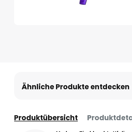
Zum
Anfang
der
Bildgalerie
springen
Ähnliche Produkte entdecken
Produktübersicht
Produktdeta