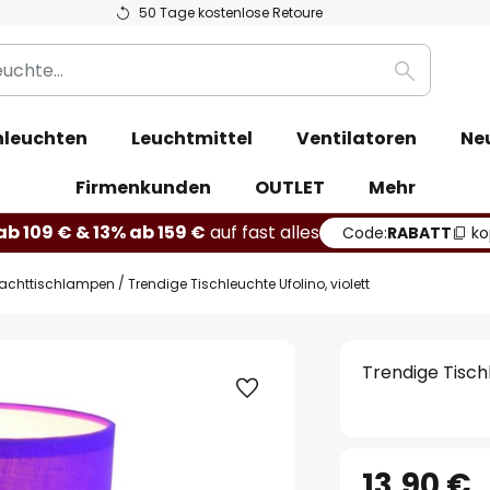
50 Tage kostenlose Retoure
Suche
leuchten
Leuchtmittel
Ventilatoren
Ne
Firmenkunden
OUTLET
Mehr
b 109 € & 13% ab 159 €
auf fast alles
Code:
RABATT
ko
achttischlampen
Trendige Tischleuchte Ufolino, violett
Trendige Tischl
13,90 €