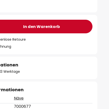
In den Warenkorb
tenlose Retoure
chnung
mationen
- 13 Werktage
ormationen
Näve
7000677