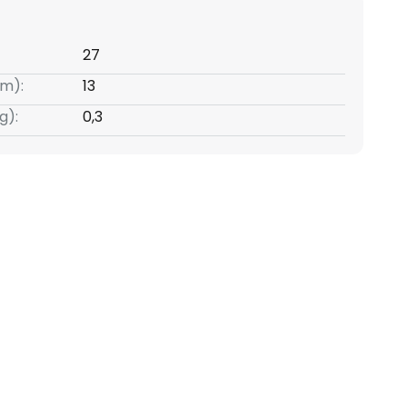
27
m):
13
g):
0,3