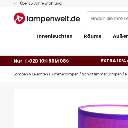
Zum
Über 25 Jahre Erfahrung
Inhalt
Finden
springen
Sie
Ihre
Innenleuchten
Räume
Außen
Leuchte...
EXTRA 10% a
Nur
02D 10H 50M 07S
Lampen & Leuchten
Zimmerlampen
Schlafzimmer Lampen
N
Zum
Ende
der
Bildgalerie
springen