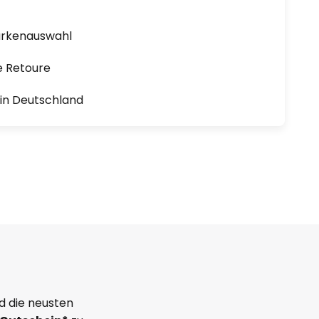
arkenauswahl
e Retoure
1 in Deutschland
d die neusten