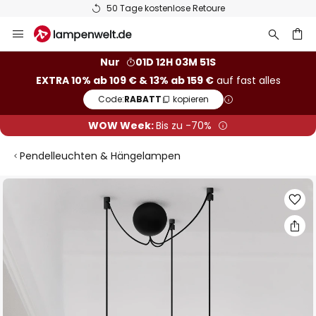
50 Tage kostenlose Retoure
Zum
Inhalt
springen
he
Nur
01D 12H 03M 51S
EXTRA 10% ab 109 € & 13% ab 159 €
auf fast alles
Code:
RABATT
kopieren
WOW Week:
Bis zu -70%
Pendelleuchten & Hängelampen
Zum
Ende
der
Bildgalerie
springen