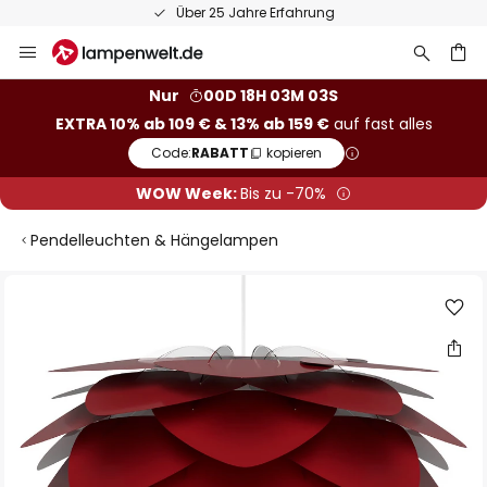
Über 25 Jahre Erfahrung
Zum
Inhalt
springen
he
Nur
00D 18H 03M 03S
EXTRA 10% ab 109 € & 13% ab 159 €
auf fast alles
Code:
RABATT
kopieren
WOW Week:
Bis zu -70%
Pendelleuchten & Hängelampen
Zum
Ende
der
Bildgalerie
springen