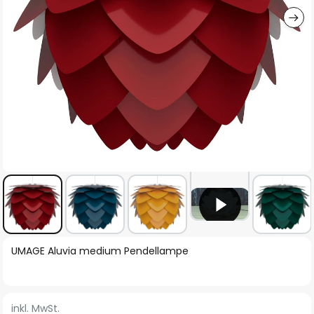
Zum
UMAGE Aluvia medium Pendellampe
Anfang
der
Bildgalerie
inkl. MwSt.