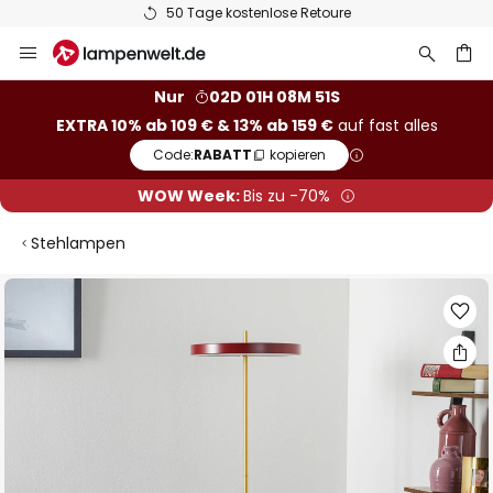
50 Tage kostenlose Retoure
Zum
Inhalt
springen
he
Nur
02D 01H 08M 50S
EXTRA 10% ab 109 € & 13% ab 159 €
auf fast alles
Code:
RABATT
kopieren
WOW Week:
Bis zu -70%
Stehlampen
Zum
Ende
der
Bildgalerie
springen