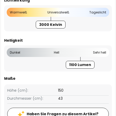
Lichtwirkung
Warmweiß
Universalweiß
Tageslicht
3000 Kelvin
Helligkeit
Dunkel
Hell
Sehr hell
1100 Lumen
Maße
Höhe (cm):
150
Durchmesser (cm):
43
Haben Sie Fragen zu diesem Artikel?