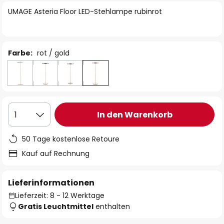
springen
UMAGE Asteria Floor LED-Stehlampe rubinrot
Farbe:
rot / gold
In den Warenkorb
1
50 Tage kostenlose Retoure
Kauf auf Rechnung
Lieferinformationen
Lieferzeit: 8 - 12 Werktage
Gratis Leuchtmittel
enthalten