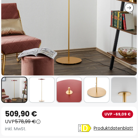
Zum
509,90 €
UVP -69,09 €
Anfang
UVP
578,99 €
der
Produktdatenblatt
inkl. MwSt.
Bildgalerie