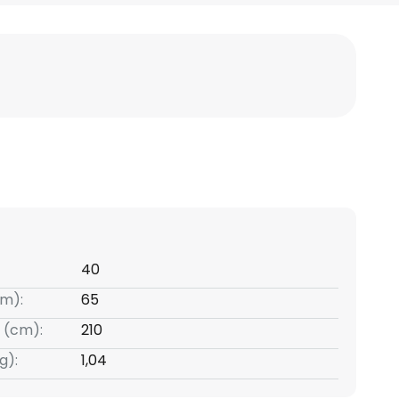
40
m):
65
 (cm):
210
g):
1,04