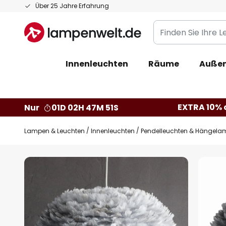
Zum
Über 25 Jahre Erfahrung
Inhalt
Finden
springen
Sie
Ihre
Innenleuchten
Räume
Außen
Leuchte...
EXTRA 10% a
Nur
01D 02H 47M 50S
Lampen & Leuchten
Innenleuchten
Pendelleuchten & Hängela
Zum
Ende
der
Bildgalerie
springen