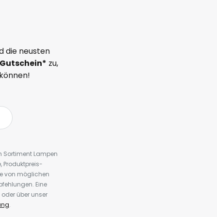
d die neusten
Gutschein*
zu,
 können!
em Sortiment Lampen
 Produktpreis-
te von möglichen
fehlungen. Eine
 oder über unser
ung
.