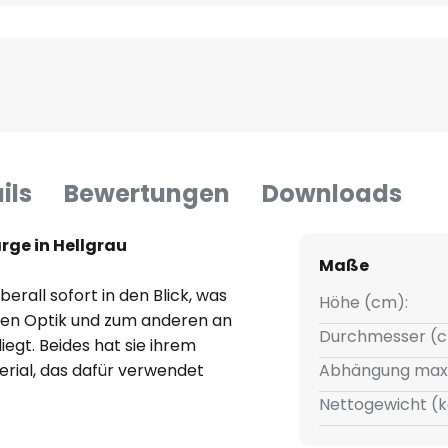
ils
Bewertungen
Downloads
rge in Hellgrau
Maße
erall sofort in den Blick, was
Höhe (cm):
hen Optik und zum anderen an
Durchmesser (c
iegt. Beides hat sie ihrem
rial, das dafür verwendet
Abhängung max
aue Schirm besteht aus ca.
Nettogewicht (k
So wird Eos large sowohl
et zum echten Highlight.