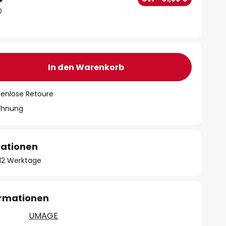
In den Warenkorb
tenlose Retoure
chnung
mationen
- 12 Werktage
ormationen
UMAGE