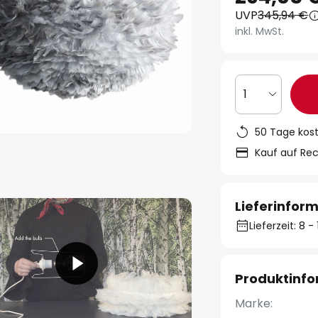
UVP
345,94 €
inkl. MwSt.
1
50 Tage kos
Kauf auf Re
Lieferinfor
Lieferzeit: 8 
Produktinf
Marke: