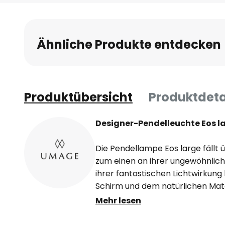
Anfang
der
Bildgalerie
Ähnliche Produkte entdecken
springen
Produktübersicht
Produktdeta
Designer-Pendelleuchte Eos la
Die Pendellampe Eos large fällt üb
zum einen an ihrer ungewöhnlic
ihrer fantastischen Lichtwirkung l
Schirm und dem natürlichen Mate
wurde, zu verdanken. Der hellgr
Mehr lesen
4.500 natürlichen Gänsefedern. 
ausgeschaltet als auch beleucht