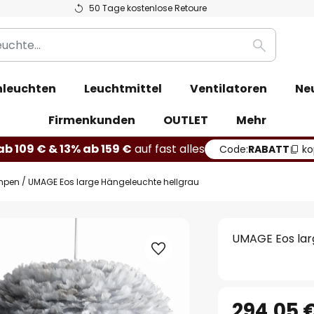
50 Tage kostenlose Retoure
Suche
leuchten
Leuchtmittel
Ventilatoren
Ne
Firmenkunden
OUTLET
Mehr
b 109 € & 13% ab 159 €
auf fast alles
Code:
RABATT
ko
mpen
UMAGE Eos large Hängeleuchte hellgrau
UMAGE Eos lar
294,05 