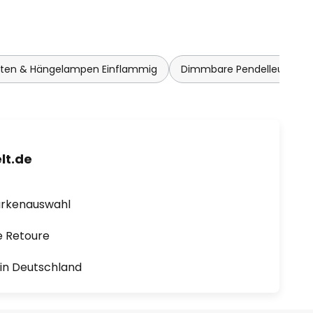
hten & Hängelampen Einflammig
Dimmbare Pendelleuchte
lt.de
arkenauswahl
e Retoure
1 in Deutschland