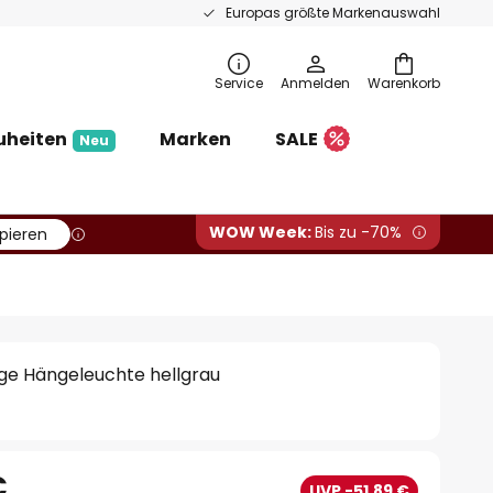
Europas größte Markenauswahl
Service
Anmelden
Warenkorb
uheiten
Marken
SALE
Neu
WOW Week:
Bis zu -70%
pieren
ge Hängeleuchte hellgrau
€
UVP -51,89 €