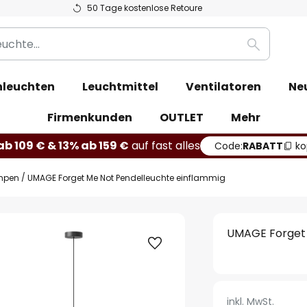
50 Tage kostenlose Retoure
Suche
leuchten
Leuchtmittel
Ventilatoren
Ne
Firmenkunden
OUTLET
Mehr
b 109 € & 13% ab 159 €
auf fast alles
Code:
RABATT
ko
mpen
UMAGE Forget Me Not Pendelleuchte einflammig
UMAGE Forget 
inkl. MwSt.