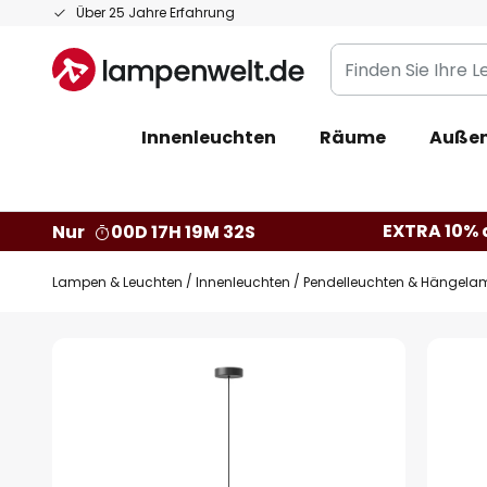
Zum
Über 25 Jahre Erfahrung
Inhalt
Finden
springen
Sie
Ihre
Innenleuchten
Räume
Außen
Leuchte...
EXTRA 10% a
Nur
00D 17H 19M 31S
Lampen & Leuchten
Innenleuchten
Pendelleuchten & Hängela
Zum
Ende
der
Bildgalerie
springen