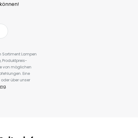
 können!
em Sortiment Lampen
 Produktpreis-
te von möglichen
fehlungen. Eine
 oder über unser
ung
.