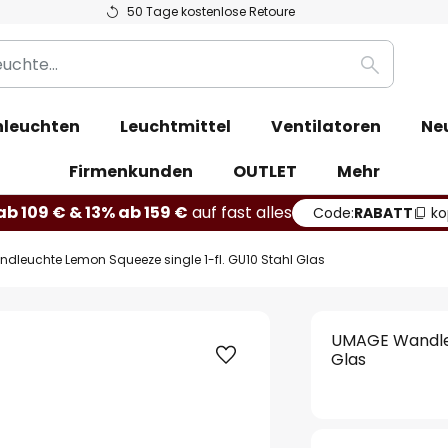
50 Tage kostenlose Retoure
Suche
leuchten
Leuchtmittel
Ventilatoren
Ne
Firmenkunden
OUTLET
Mehr
b 109 € & 13% ab 159 €
auf fast alles
Code:
RABATT
ko
leuchte Lemon Squeeze single 1-fl. GU10 Stahl Glas
UMAGE Wandleu
Glas