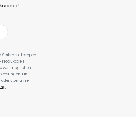
 können!
em Sortiment Lampen
 Produktpreis-
te von möglichen
fehlungen. Eine
 oder über unser
ung
.