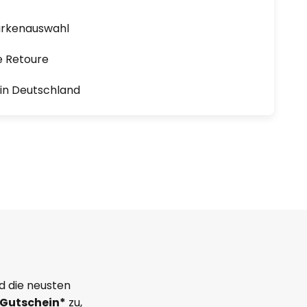
arkenauswahl
e Retoure
1 in Deutschland
d die neusten
Gutschein*
zu,