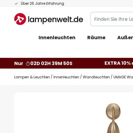
Zum
Über 25 Jahre Erfahrung
Inhalt
Finden
springen
Sie
Ihre
Innenleuchten
Räume
Außen
Leuchte...
EXTRA 10% a
Nur
02D 02H 39M 49S
Lampen & Leuchten
Innenleuchten
Wandleuchten
UMAGE Wand
Zum
Ende
der
Bildgalerie
springen