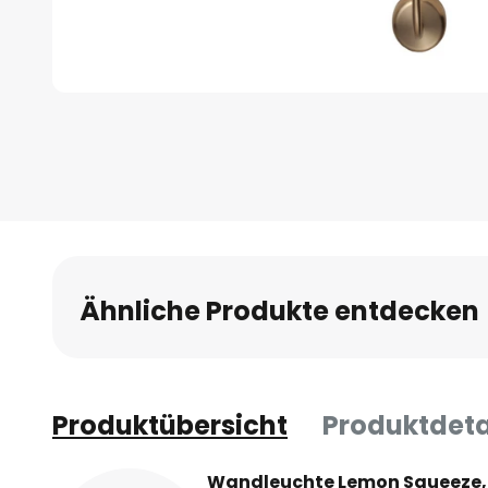
Zum
Anfang
der
Bildgalerie
springen
Ähnliche Produkte entdecken
Produktübersicht
Produktdeta
Wandleuchte Lemon Squeeze, 