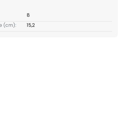
8
e (cm):
15,2