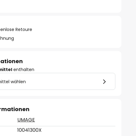
tenlose Retoure
chnung
mationen
mittel
enthalten
ittel wählen
ormationen
UMAGE
10041300X