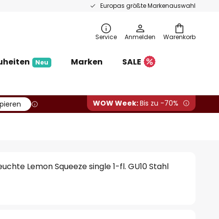
Europas größte Markenauswahl
Service
Anmelden
Warenkorb
uheiten
Marken
SALE
Neu
WOW Week:
Bis zu -70%
pieren
chte Lemon Squeeze single 1-fl. GU10 Stahl