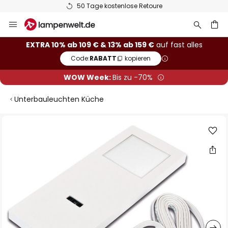
50 Tage kostenlose Retoure
Zum
Inhalt
springen
he
EXTRA 10% ab 109 € & 13% ab 159 €
auf fast alles
Code:
RABATT
kopieren
WOW Week:
Bis zu -70%
Unterbauleuchten Küche
Zum
Ende
der
Bildgalerie
springen