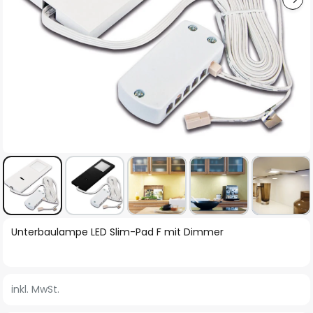
Zum
Unterbaulampe LED Slim-Pad F mit Dimmer
Anfang
der
Bildgalerie
inkl. MwSt.
springen