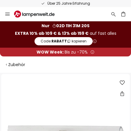
Über 25 Jahre Erfahrung
Zum
Inhalt
springen
he
Nur
02D 11H 31M 20S
EXTRA 10% ab 109 € & 13% ab 159 €
auf fast alles
Code:
RABATT
kopieren
WOW Week:
Bis zu -70%
Zubehör
Zum
Ende
der
Bildgalerie
springen