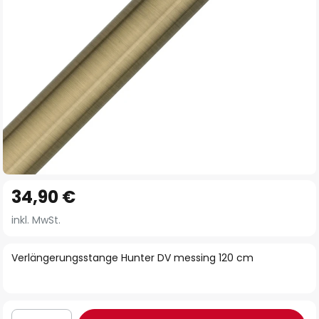
Zum
34,90 €
Anfang
der
inkl. MwSt.
Bildgalerie
springen
Verlängerungsstange Hunter DV messing 120 cm