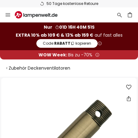
50 Tage kostenlose Retoure
Zum
Inhalt
springen
he
Nur
01D 16H 40M 51S
EXTRA 10% ab 109 € & 13% ab 159 €
auf fast alles
Code:
RABATT
kopieren
WOW Week:
Bis zu -70%
Zubehör Deckenventilatoren
Zum
Ende
der
Bildgalerie
springen