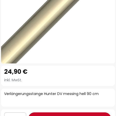
Zum
24,90 €
Anfang
der
inkl. MwSt.
Bildgalerie
springen
Verlängerungsstange Hunter DV messing hell 90 cm