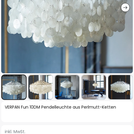
Zum
VERPAN Fun 10DM Pendelleuchte aus Perlmutt-Ketten
Anfang
der
Bildgalerie
inkl. MwSt.