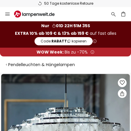
50 Tage kostenlose Retoure
Zum
Inhalt
springen
he
Nur
01D 22H 51M 34S
EXTRA 10% ab 109 € & 13% ab 159 €
auf fast alles
Code:
RABATT
kopieren
WOW Week:
Bis zu -70%
Pendelleuchten & Hängelampen
Zum
Ende
der
Bildgalerie
springen