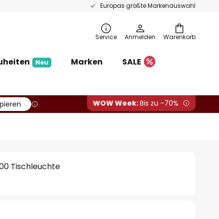
Europas größte Markenauswahl
Service
Anmelden
Warenkorb
uheiten
Marken
SALE
Neu
WOW Week:
Bis zu -70%
pieren
700 Tischleuchte