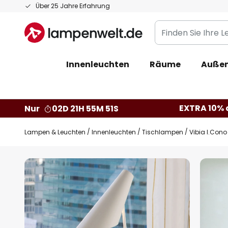
Zum
Über 25 Jahre Erfahrung
Inhalt
Finden
springen
Sie
Ihre
Innenleuchten
Räume
Außen
Leuchte...
EXTRA 10% a
Nur
02D 21H 55M 50S
Lampen & Leuchten
Innenleuchten
Tischlampen
Vibia I.Cono
Zum
Ende
der
Bildgalerie
springen