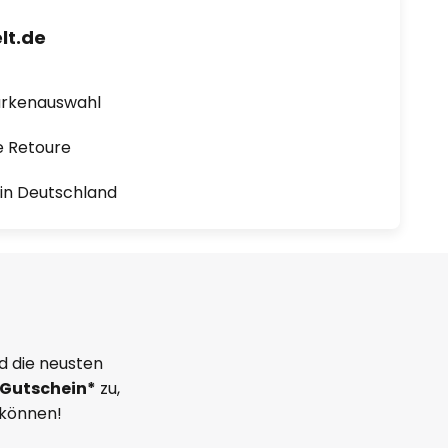
lt.de
arkenauswahl
e Retoure
1 in Deutschland
d die neusten
Gutschein*
zu,
 können!