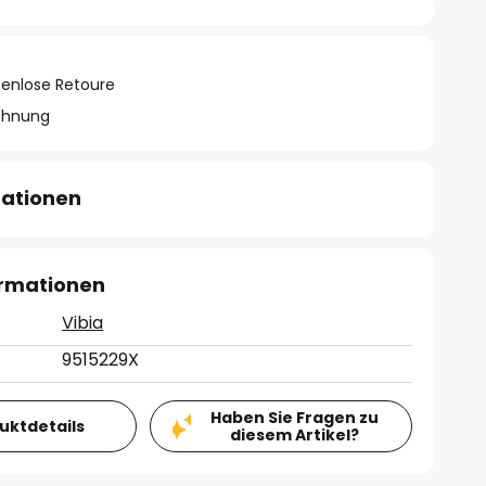
tenlose Retoure
chnung
mationen
ormationen
Vibia
9515229X
Haben Sie Fragen zu
duktdetails
diesem Artikel?