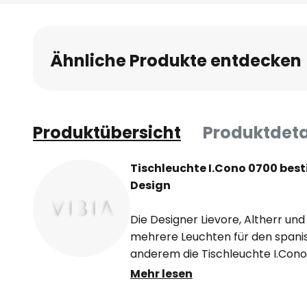
Anfang
der
Bildgalerie
Ähnliche Produkte entdecken
springen
Produktübersicht
Produktdeta
Tischleuchte I.Cono 0700 best
Design
Die Designer Lievore, Altherr un
mehrere Leuchten für den spanis
anderem die Tischleuchte I.Cono
der Leuchte ist bestimmt durch k
Mehr lesen
somit vor allem moderne Raumk