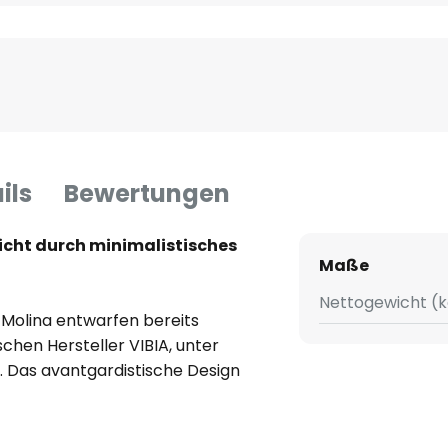
ils
Bewertungen
icht durch minimalistisches
Maße
Nettogewicht (k
d Molina entwarfen bereits
chen Hersteller VIBIA, unter
. Das avantgardistische Design
lare Linien und unterstreicht
onzepte.