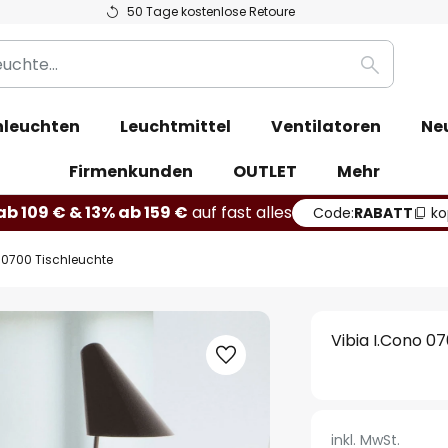
50 Tage kostenlose Retoure
Suche
leuchten
Leuchtmittel
Ventilatoren
Ne
Firmenkunden
OUTLET
Mehr
b 109 € & 13% ab 159 €
auf fast alles
Code:
RABATT
ko
 0700 Tischleuchte
Vibia I.Cono 0
inkl. MwSt.