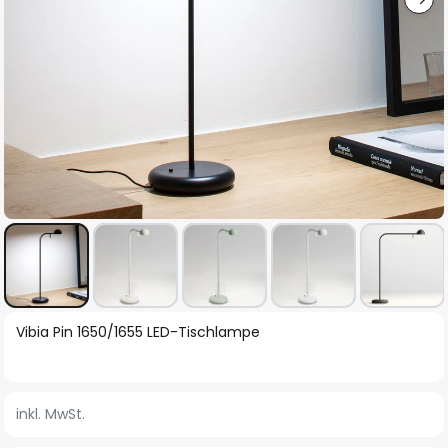
Zum
Vibia Pin 1650/1655 LED-Tischlampe
Anfang
der
Bildgalerie
inkl. MwSt.
springen