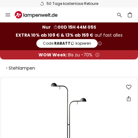
50 Tage kostenlose Retoure
Zum
Inhalt
springen
he
Nur
00D 15H 44M 05S
EXTRA 10% ab 109 € & 13% ab 159 €
auf fast alles
Code:
RABATT
kopieren
WOW Week:
Bis zu -70%
Stehlampen
Zum
Ende
der
Bildgalerie
springen