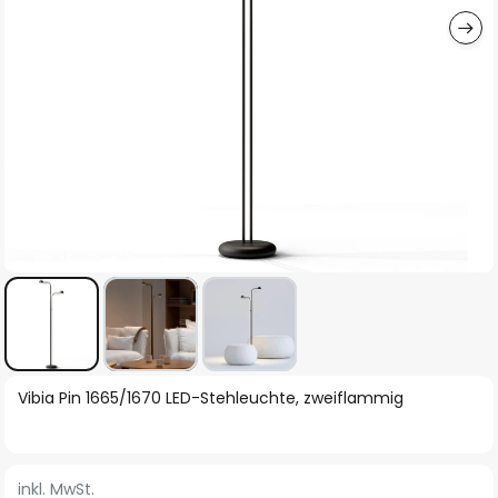
Zum
Vibia Pin 1665/1670 LED-Stehleuchte, zweiflammig
Anfang
der
Bildgalerie
inkl. MwSt.