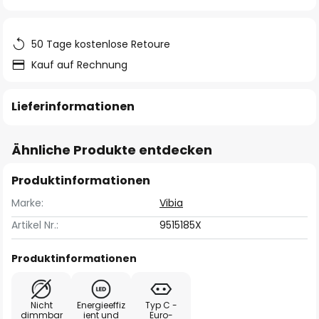
springen
50 Tage kostenlose Retoure
Kauf auf Rechnung
Lieferinformationen
Ähnliche Produkte entdecken
Produktinformationen
Marke:
Vibia
Artikel Nr.:
9515185X
Produktinformationen
Nicht
Energieeffiz
Typ C -
dimmbar
ient und
Euro-