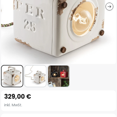
Zum
329,00 €
Anfang
der
inkl. MwSt.
Bildgalerie