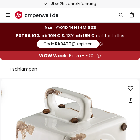
Über 25 Jahre Erfahrung
Zum
Inhalt
springen
he
Nur
01D 14H 14M 52S
EXTRA 10% ab 109 € & 13% ab 159 €
auf fast alles
Code:
RABATT
kopieren
WOW Week:
Bis zu -70%
Tischlampen
Zum
Ende
der
Bildgalerie
springen