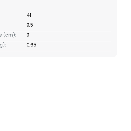
41
9,5
e (cm):
9
g):
0,65