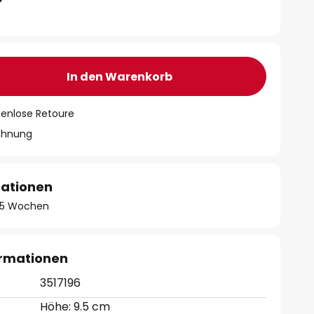
In den Warenkorb
tenlose Retoure
chnung
mationen
 - 5 Wochen
ormationen
3517196
Höhe: 9.5 cm