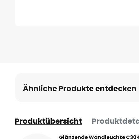
Zum
Anfang
der
Bildgalerie
springen
Ähnliche Produkte entdecken
Produktübersicht
Produktdeta
Glänzende Wandleuchte C304/