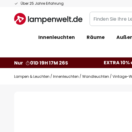
Zum
Über 25 Jahre Erfahrung
Inhalt
Finden
springen
Sie
Ihre
Innenleuchten
Räume
Außen
Leuchte...
EXTRA 10% a
Nur
01D 19H 17M 26S
Lampen & Leuchten
Innenleuchten
Wandleuchten
Vintage-W
Zum
Ende
der
Bildgalerie
springen