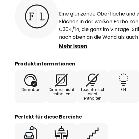
Eine glänzende Oberfläche und 
Flächen in der weißen Farbe ke
C304/14, die ganz im Vintage-Stil
nach oben an die Wand als auch i
Schlitz an der Lampenunterseite 
Mehr lesen
abgegeben. Durch ihre Schlichth
sich C304/14 gut in urbane Einri
Produktinformationen
Ambiente ein. Diese Leuchte kom
Design mit raffinierten Zeichen al
Dimmbar
Dimmer nicht
Leuchtmittel
E14
Made in Italy.
enthalten
nicht
enthalten
Perfekt für diese Bereiche