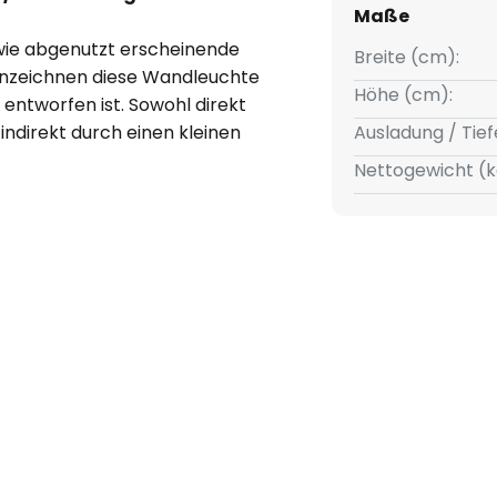
Maße
wie abgenutzt erscheinende
Breite (cm):
nnzeichnen diese Wandleuchte
Höhe (cm):
 entworfen ist. Sowohl direkt
ndirekt durch einen kleinen
Ausladung / Tief
wird das Licht in den Raum
Nettogewicht (k
eit und die halbrunde Form fügt
chtungen und in ein Vintage-
biniert einfaches, modernes
ter Zeiten.