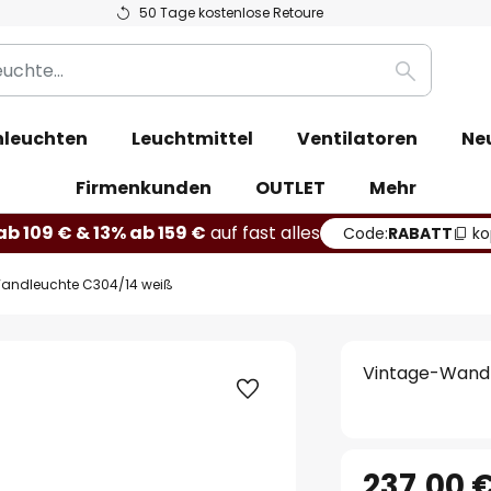
50 Tage kostenlose Retoure
Suche
leuchten
Leuchtmittel
Ventilatoren
Ne
Firmenkunden
OUTLET
Mehr
b 109 € & 13% ab 159 €
auf fast alles
Code:
RABATT
ko
andleuchte C304/14 weiß
Vintage-Wandl
237,00 