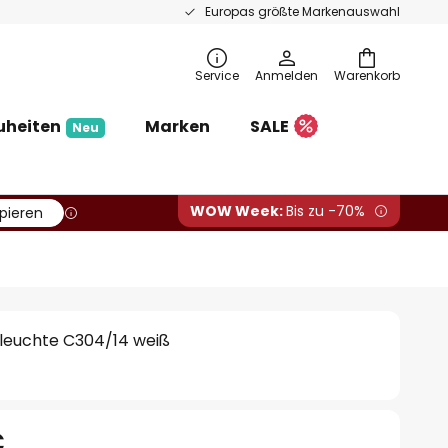
Europas größte Markenauswahl
Service
Anmelden
Warenkorb
uheiten
Marken
SALE
Neu
WOW Week:
Bis zu -70%
pieren
euchte C304/14 weiß
€