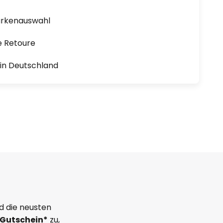
arkenauswahl
e Retoure
1 in Deutschland
d die neusten
Gutschein*
zu,