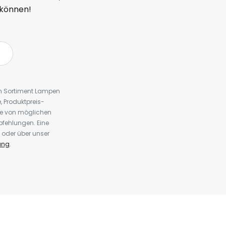
 können!
em Sortiment Lampen
 Produktpreis-
te von möglichen
fehlungen. Eine
 oder über unser
ung
.