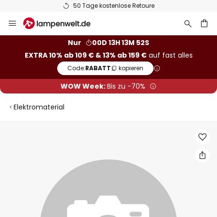
50 Tage kostenlose Retoure
Zum
Inhalt
springen
he
Nur
00D 13H 13M 51S
EXTRA 10% ab 109 € & 13% ab 159 €
auf fast alles
Code:
RABATT
kopieren
WOW Week:
Bis zu -70%
Elektromaterial
Zum
Ende
der
Bildgalerie
springen