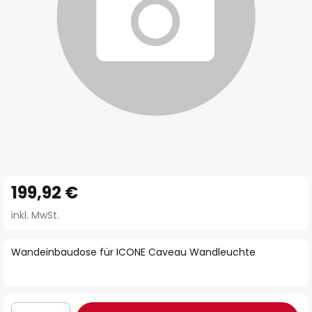
Zum
199,92 €
Anfang
der
inkl. MwSt.
Bildgalerie
springen
Wandeinbaudose für ICONE Caveau Wandleuchte