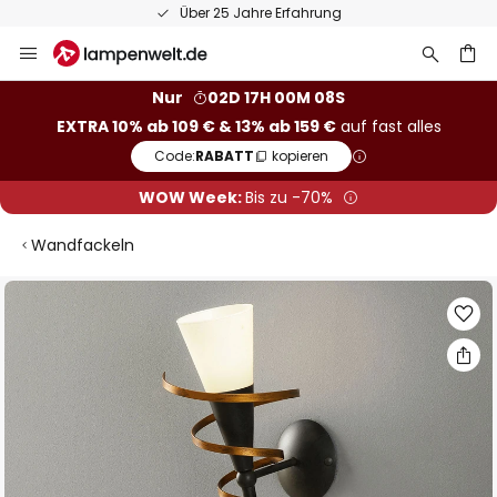
Über 25 Jahre Erfahrung
Zum
Inhalt
springen
he
Nur
02D 17H 00M 07S
EXTRA 10% ab 109 € & 13% ab 159 €
auf fast alles
Code:
RABATT
kopieren
WOW Week:
Bis zu -70%
Wandfackeln
Zum
Ende
der
Bildgalerie
springen