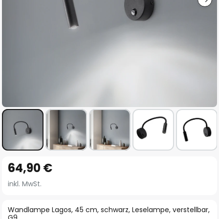
Zum
64,90 €
Anfang
der
inkl. MwSt.
Bildgalerie
springen
Wandlampe Lagos, 45 cm, schwarz, Leselampe, verstellbar,
G9