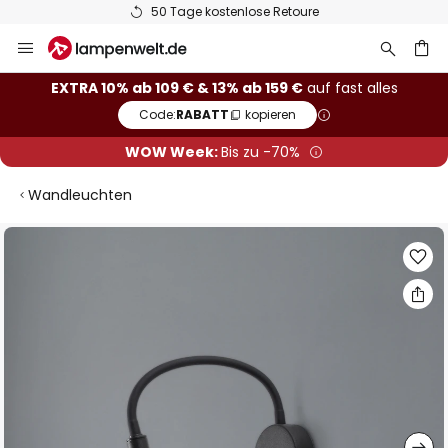
50 Tage kostenlose Retoure
Zum
Inhalt
springen
he
EXTRA 10% ab 109 € & 13% ab 159 €
auf fast alles
Code:
RABATT
kopieren
WOW Week:
Bis zu -70%
Wandleuchten
Zum
Ende
der
Bildgalerie
springen