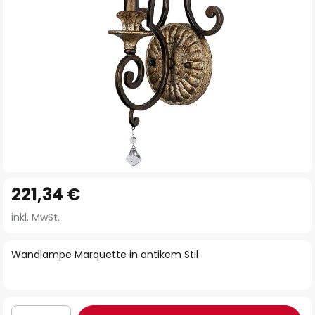
Zum
221,34 €
Anfang
der
inkl. MwSt.
Bildgalerie
springen
Wandlampe Marquette in antikem Stil