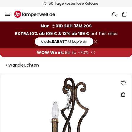
50 Tage kostenlose Retoure
Zum
Inhalt
springen
he
Nur
01D 20H 38M 20S
EXTRA 10% ab 109 € & 13% ab 159 €
auf fast alles
Code:
RABATT
kopieren
WOW Week:
Bis zu -70%
Wandleuchten
Zum
Ende
der
Bildgalerie
springen