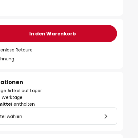
In den Warenkorb
tenlose Retoure
chnung
mationen
ge Artikel auf Lager
- 3 Werktage
mittel
enthalten
tel wählen