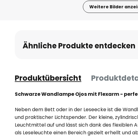
Weitere Bilder anze
Zum
Anfang
der
Bildgalerie
Ähnliche Produkte entdecken
springen
Produktübersicht
Produktdeta
Schwarze Wandlampe Ojos mit Flexarm - perfe
Neben dem Bett oder in der Leseecke ist die Wand
und praktischer Lichtspender. Der kleine, zylindri
Leuchtmittel auf und lässt sich dank des flexiblen A
als Leseleuchte einen Bereich gezielt erhellt und a