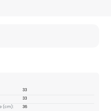
33
33
e (cm):
36