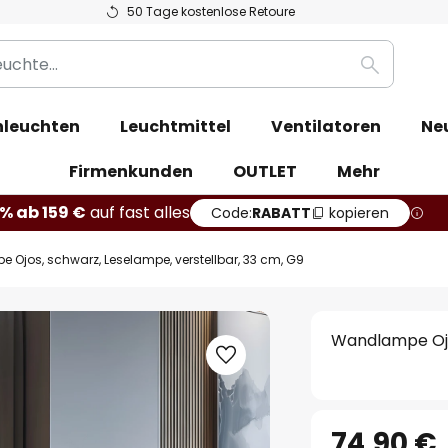
50 Tage kostenlose Retoure
Suche
leuchten
Leuchtmittel
Ventilatoren
Ne
Firmenkunden
OUTLET
Mehr
% ab 159 €
auf fast alles
Code:
RABATT
kopieren
Ojos, schwarz, Leselampe, verstellbar, 33 cm, G9
Wandlampe Ojos
74,90 €