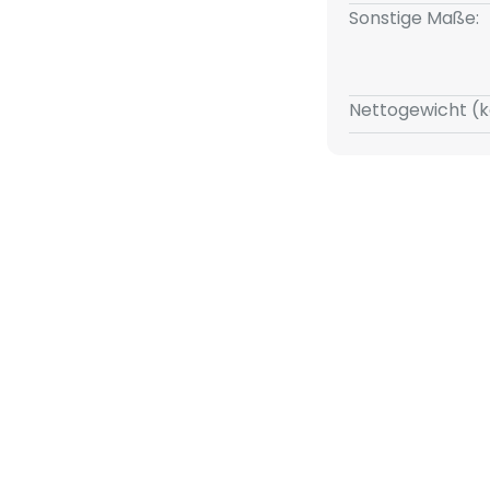
 einfarbigen schwarzen Finish
Sonstige Maße:
r Unterseite der eckigen
 in Europa.
Nettogewicht (k