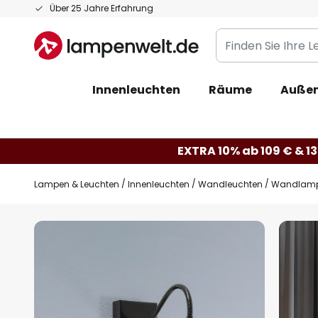
Zum
Über 25 Jahre Erfahrung
Inhalt
Finden
springen
Sie
Ihre
Innenleuchten
Räume
Außen
Leuchte...
EXTRA 10% ab 109 € & 13
Lampen & Leuchten
Innenleuchten
Wandleuchten
Wandlampe 
Zum
Ende
der
Bildgalerie
springen