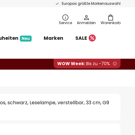
Europas größte Markenauswahl
Service
Anmelden
Warenkorb
uheiten
Marken
SALE
Neu
WOW Week:
Bis zu -70%
, schwarz, Leselampe, verstellbar, 33 cm, G9