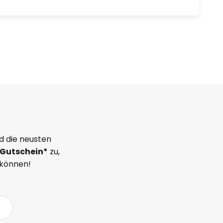
d die neusten
Gutschein*
zu,
 können!