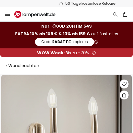
50 Tage kostenlose Retoure
Zum
Inhalt
springen
he
Nur
00D 20H 11M 54S
EXTRA 10% ab 109 € & 13% ab 159 €
auf fast alles
Code:
RABATT
kopieren
WOW Week:
Bis zu -70%
Wandleuchten
Zum
Ende
der
Bildgalerie
springen