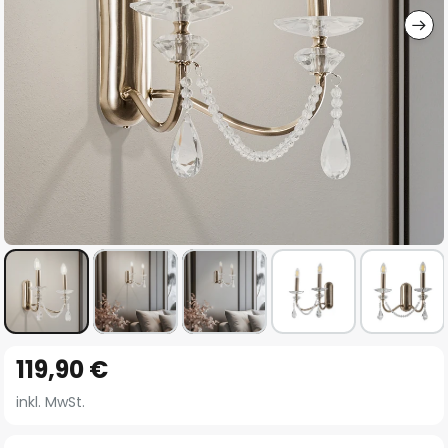
Zum
119,90 €
Anfang
der
inkl. MwSt.
Bildgalerie