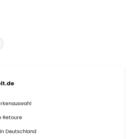
lt.de
arkenauswahl
e Retoure
1 in Deutschland