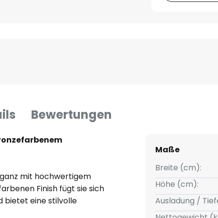
ils
Bewertungen
 bronzefarbenem
Maße
Breite (cm):
leganz mit hochwertigem
Höhe (cm):
rbenen Finish fügt sie sich
ietet eine stilvolle
Ausladung / Tief
urbereiche. Die zweiflammige
Nettogewicht (k