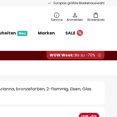
Europas größte Markenauswahl
Service
Anmelden
Warenkorb
uheiten
Marken
SALE
Neu
WOW Week:
Bis zu -70%
ianna, bronzefarben, 2-flammig, Eisen, Glas
UVP -5%