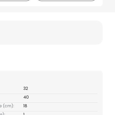
32
40
e (cm):
18
g):
1