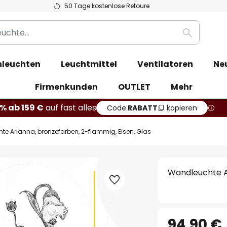
50 Tage kostenlose Retoure
Suche
leuchten
Leuchtmittel
Ventilatoren
Ne
Firmenkunden
OUTLET
Mehr
% ab 159 €
auf fast alles
Code:
RABATT
kopieren
e Arianna, bronzefarben, 2-flammig, Eisen, Glas
Wandleuchte Ar
94,90 €