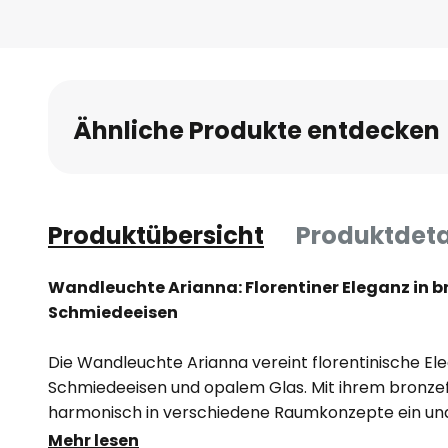
Anfang
der
Bildgalerie
springen
Ähnliche Produkte entdecken
Produktübersicht
Produktdeta
Wandleuchte Arianna: Florentiner Eleganz in
Schmiedeeisen
Die Wandleuchte Arianna vereint florentinische E
Schmiedeeisen und opalem Glas. Mit ihrem bronzefa
harmonisch in verschiedene Raumkonzepte ein und b
Beleuchtung für Wohnzimmer, Schlafzimmer und Fl
Mehr lesen