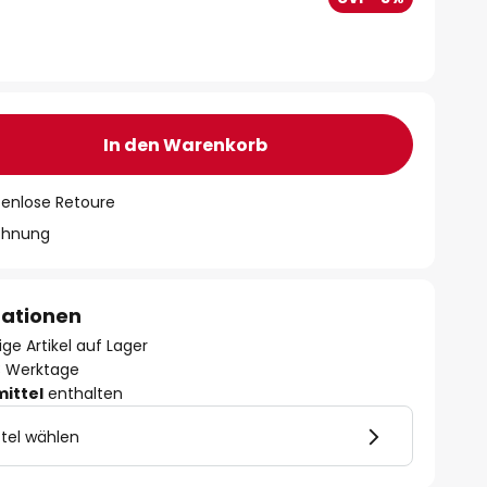
In den Warenkorb
tenlose Retoure
chnung
mationen
ge Artikel auf Lager
- 3 Werktage
mittel
enthalten
tel wählen