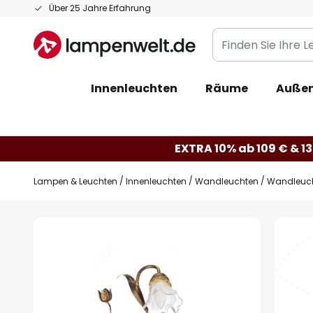
Zum
Über 25 Jahre Erfahrung
Inhalt
Finden
springen
Sie
Ihre
Innenleuchten
Räume
Außen
Leuchte...
EXTRA 10% ab 109 € & 13
Lampen & Leuchten
Innenleuchten
Wandleuchten
Wandleucht
Zum
Ende
der
Bildgalerie
springen