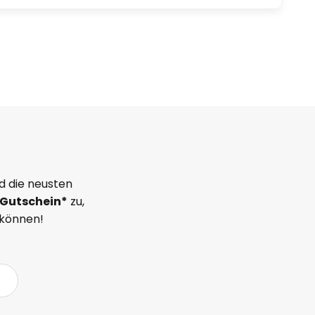
d die neusten
Gutschein*
zu,
 können!