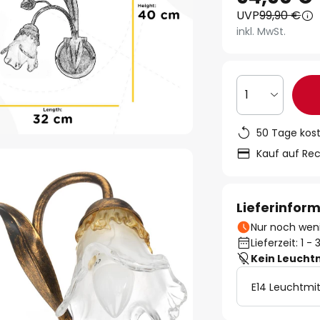
UVP
99,90 €
inkl. MwSt.
1
50 Tage kos
Kauf auf Re
Lieferinfor
Nur noch weni
Lieferzeit: 1 
Kein Leucht
E14 Leuchtmit