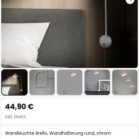
Zum
44,90 €
Anfang
der
inkl. MwSt.
Bildgalerie
springen
Wandleuchte Brello, Wandhalterung rund, chrom