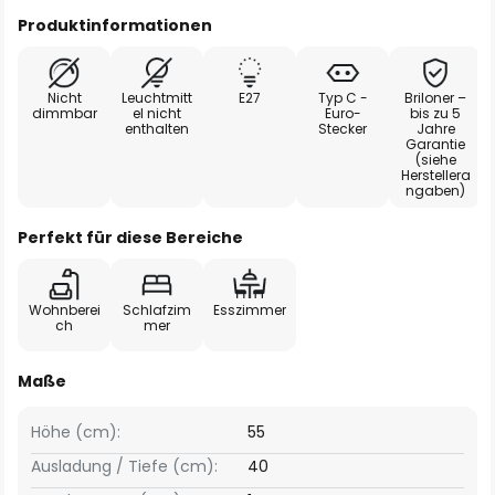
Produktinformationen
Nicht
Leuchtmitt
E27
Typ C -
Briloner –
dimmbar
el nicht
Euro-
bis zu 5
enthalten
Stecker
Jahre
Garantie
(siehe
Herstellera
ngaben)
Perfekt für diese Bereiche
Wohnberei
Schlafzim
Esszimmer
ch
mer
Maße
Höhe (cm):
55
Ausladung / Tiefe (cm):
40