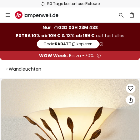
50 Tage kostenlose Retoure
Zum
Inhalt
springen
he
Nur
02D 03H 23M 42S
EXTRA 10% ab 109 € & 13% ab 159 €
auf fast alles
Code:
RABATT
kopieren
WOW Week:
Bis zu -70%
Wandleuchten
Zum
Ende
der
Bildgalerie
springen