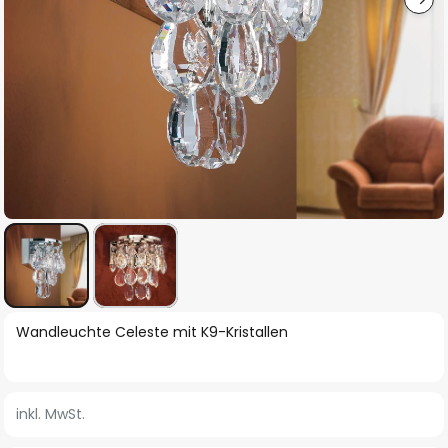
Zum
Wandleuchte Celeste mit K9-Kristallen
Anfang
der
Bildgalerie
inkl. MwSt.
springen