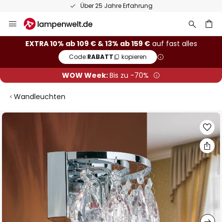
Über 25 Jahre Erfahrung
Zum
Inhalt
springen
he
EXTRA 10% ab 109 € & 13% ab 159 €
auf fast alles
Code:
RABATT
kopieren
WOW Week:
Bis zu -70%
Wandleuchten
Zum
Ende
der
Bildgalerie
springen