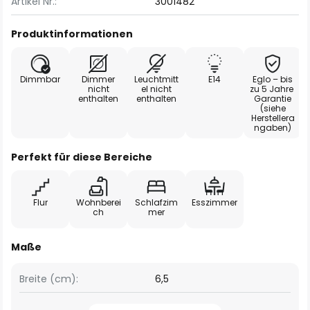
Artikel Nr.:
3001482
Produktinformationen
Dimmbar
Dimmer
Leuchtmitt
E14
Eglo – bis
nicht
el nicht
zu 5 Jahre
enthalten
enthalten
Garantie
(siehe
Herstellera
ngaben)
Perfekt für diese Bereiche
Flur
Wohnberei
Schlafzim
Esszimmer
ch
mer
Maße
Breite (cm):
6,5