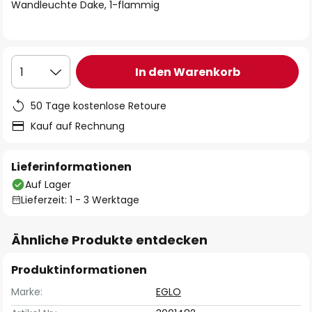
springen
Wandleuchte Dake, 1-flammig
In den Warenkorb
1
50 Tage kostenlose Retoure
Kauf auf Rechnung
Lieferinformationen
Auf Lager
Lieferzeit: 1 - 3 Werktage
Ähnliche Produkte entdecken
Produktinformationen
Marke:
EGLO