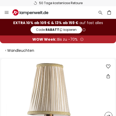
50 Tage kostenlose Retoure
Zum
Inhalt
springen
he
EXTRA 10% ab 109 € & 13% ab 159 €
auf fast alles
Code:
RABATT
kopieren
WOW Week:
Bis zu -70%
Wandleuchten
Zum
Ende
der
Bildgalerie
springen