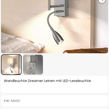
Zum
Wandleuchte Dreamer Leinen mit LED-Leseleuchte
Anfang
der
Bildgalerie
inkl. MwSt.
springen