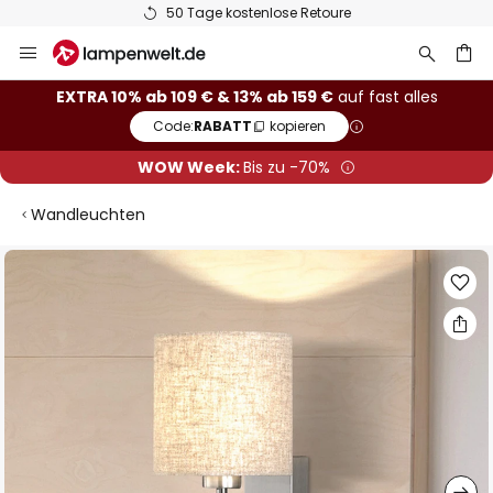
50 Tage kostenlose Retoure
Zum
Inhalt
springen
he
EXTRA 10% ab 109 € & 13% ab 159 €
auf fast alles
Code:
RABATT
kopieren
WOW Week:
Bis zu -70%
Wandleuchten
Zum
Ende
der
Bildgalerie
springen