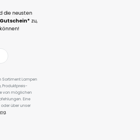
d die neusten
Gutschein*
zu,
 können!
em Sortiment Lampen
 Produktpreis-
te von möglichen
fehlungen. Eine
 oder über unser
ung
.