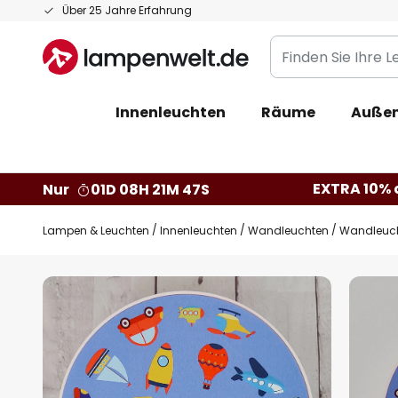
Zum
Über 25 Jahre Erfahrung
Inhalt
Finden
springen
Sie
Ihre
Innenleuchten
Räume
Außen
Leuchte...
EXTRA 10% a
Nur
01D 08H 21M 46S
Lampen & Leuchten
Innenleuchten
Wandleuchten
Wandleucht
Zum
Ende
der
Bildgalerie
springen