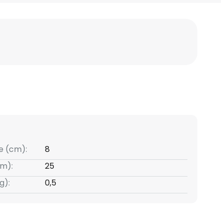
e (cm):
8
m):
25
g):
0,5