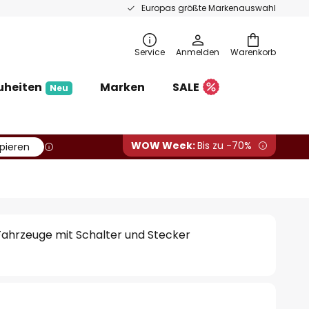
Europas größte Markenauswahl
Service
Anmelden
Warenkorb
uheiten
Marken
SALE
Neu
WOW Week:
Bis zu -70%
pieren
ahrzeuge mit Schalter und Stecker