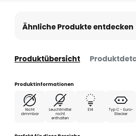
Anfang
der
Bildgalerie
Ähnliche Produkte entdecken
springen
Produktübersicht
Produktdeta
Produktinformationen
Nicht
Leuchtmittel
E14
Typ C - Euro-
dimmbar
nicht
Stecker
enthalten