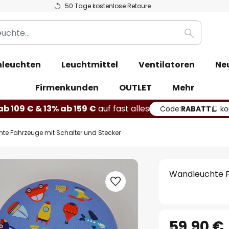
50 Tage kostenlose Retoure
Suche
leuchten
Leuchtmittel
Ventilatoren
Ne
Firmenkunden
OUTLET
Mehr
b 109 € & 13% ab 159 €
auf fast alles
Code:
RABATT
ko
e Fahrzeuge mit Schalter und Stecker
Wandleuchte F
59,90 €