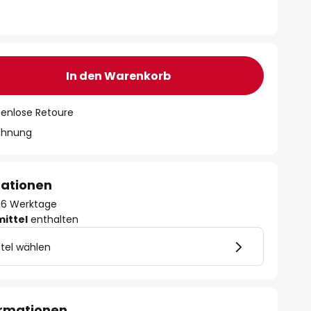
In den Warenkorb
tenlose Retoure
chnung
mationen
- 16 Werktage
mittel
enthalten
tel wählen
ormationen