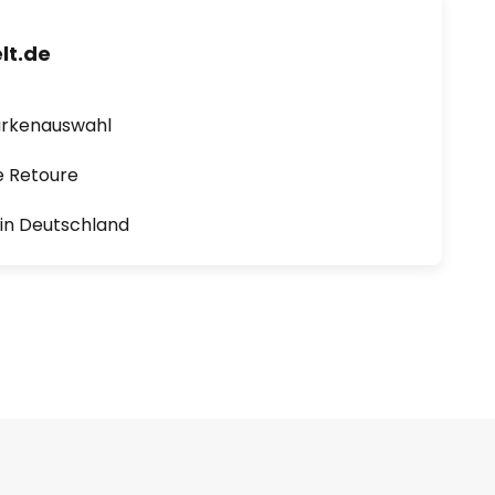
lt.de
arkenauswahl
e Retoure
1 in Deutschland