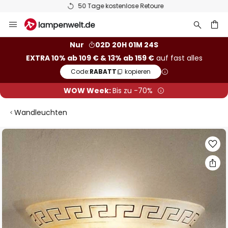
50 Tage kostenlose Retoure
Zum
Inhalt
springen
he
Nur
02D 20H 01M 23S
EXTRA 10% ab 109 € & 13% ab 159 €
auf fast alles
Code:
RABATT
kopieren
WOW Week:
Bis zu -70%
Wandleuchten
Zum
Ende
der
Bildgalerie
springen