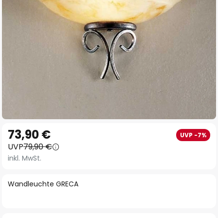
Zum
73,90 €
UVP -7%
Anfang
UVP
79,90 €
der
inkl. MwSt.
Bildgalerie
springen
Wandleuchte GRECA