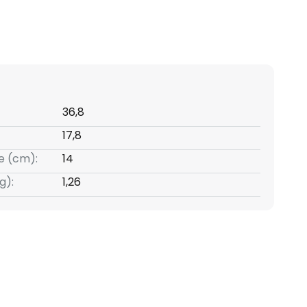
36,8
17,8
e (cm):
14
g):
1,26