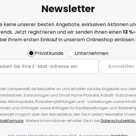
Newsletter
e keine unserer besten Angebote, exklusiven Aktionen un
ends. Jetzt registrieren und wir senden Ihnen einen
13
%
-
 bei Ihrem ersten Einkauf in unserem Onlineshop einlösen
Privatkunde
Unternehmen
Anmelden
r den Lampenwelt.de Newsletter an und erhalten sie tolle Angebote aus d
 Ventilatoren, Solaranlagen und Smart Home Produkte, Rabatt-Gutscheine,
der Aktionspakete, Produktempfehlungen und -vorstellungen sowie Inhal
rtnern und Umfragen sowie Anfragen für Kaufbewertungen und Weiteremp
ederzeit möglich über den Abmeldelink, den Sie in jedem Newsletter finden
taktformular
. Weitere Informationen erhalten Sie in der
Datenschutzerklär
*Ab einem Mindestkaufpreis von 99 €. Ausgenommene
Hersteller
.