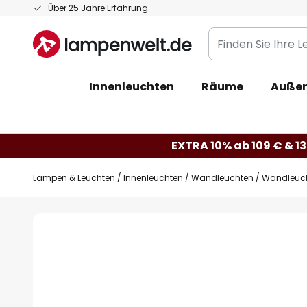
Zum
Über 25 Jahre Erfahrung
Inhalt
Finden
springen
Sie
Ihre
Innenleuchten
Räume
Außen
Leuchte...
EXTRA 10% ab 109 € & 13
Lampen & Leuchten
Innenleuchten
Wandleuchten
Wandleucht
Zum
Ende
der
Bildgalerie
springen