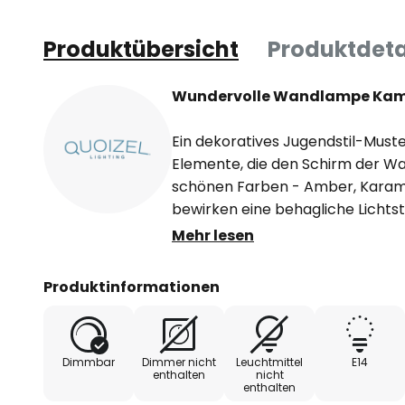
Produktübersicht
Produktdeta
Wundervolle Wandlampe Kami
Ein dekoratives Jugendstil-Muste
Elemente, die den Schirm der W
schönen Farben - Amber, Karame
bewirken eine behagliche Licht
Kami kehren Eleganz und Einzigart
Mehr lesen
- Schirmelemente in Handarbeit 
Produktinformationen
Dimmbar
Dimmer nicht
Leuchtmittel
E14
enthalten
nicht
enthalten