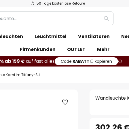
50 Tage kostenlose Retoure
Suche
leuchten
Leuchtmittel
Ventilatoren
Ne
Firmenkunden
OUTLET
Mehr
% ab 159 €
auf fast alles
Code:
RABATT
kopieren
e Kami im Tiffany-Stil
Wandleuchte Ka
302,26 