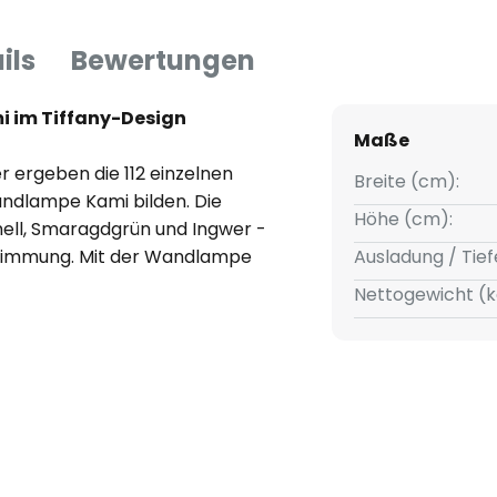
ils
Bewertungen
 im Tiffany-Design
Maße
r ergeben die 112 einzelnen
Breite (cm):
andlampe Kami bilden. Die
Höhe (cm):
ll, Smaragdgrün und Ingwer -
stimmung. Mit der Wandlampe
Ausladung / Tief
igkeit in jeden Raum ein.
Nettogewicht (k
gefertigt