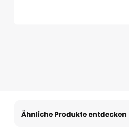
Zum
Anfang
der
Bildgalerie
springen
Ähnliche Produkte entdecken