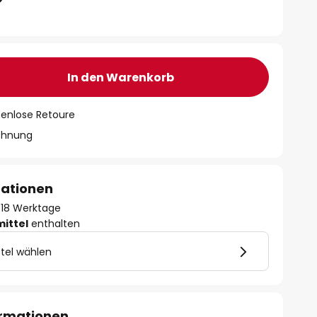
In den Warenkorb
tenlose Retoure
chnung
mationen
 - 18 Werktage
mittel
enthalten
tel wählen
ormationen