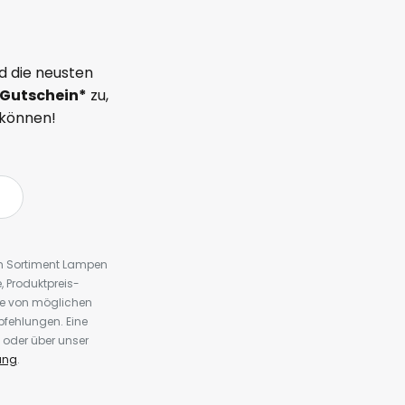
d die neusten
Gutschein*
zu,
 können!
em Sortiment Lampen
 Produktpreis-
te von möglichen
fehlungen. Eine
 oder über unser
ung
.