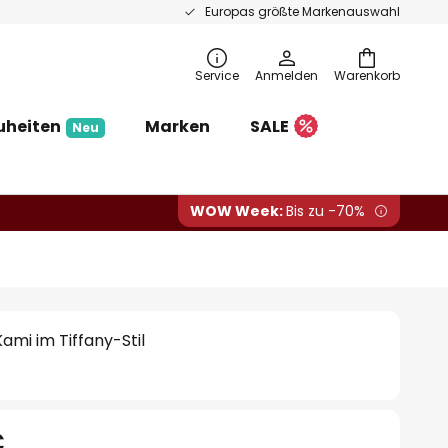
Europas größte Markenauswahl
Service
Anmelden
Warenkorb
uheiten
Marken
SALE
Neu
WOW Week:
Bis zu -70%
mi im Tiffany-Stil
€