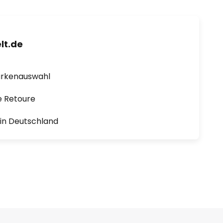
lt.de
arkenauswahl
e Retoure
1 in Deutschland