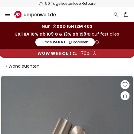
50 Tage kostenlose Retoure
Zum
Inhalt
springen
he
Nur
00D 15H 12M 39S
EXTRA 10% ab 109 € & 13% ab 159 €
auf fast alles
Code:
RABATT
kopieren
WOW Week:
Bis zu -70%
Wandleuchten
Zum
Ende
der
Bildgalerie
springen