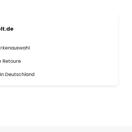
lt.de
arkenauswahl
e Retoure
1 in Deutschland