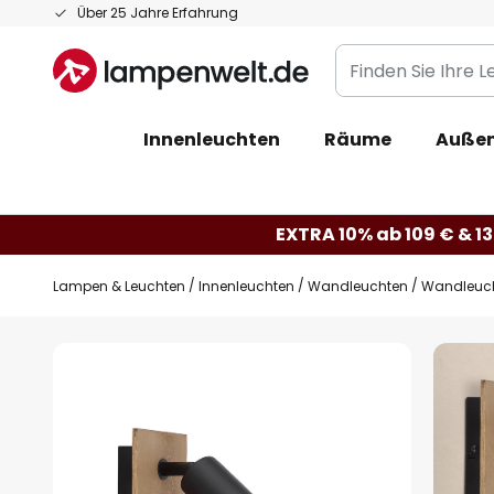
Zum
Über 25 Jahre Erfahrung
Inhalt
Finden
springen
Sie
Ihre
Innenleuchten
Räume
Außen
Leuchte...
EXTRA 10% ab 109 € & 13
Lampen & Leuchten
Innenleuchten
Wandleuchten
Wandleucht
Zum
Ende
der
Bildgalerie
springen