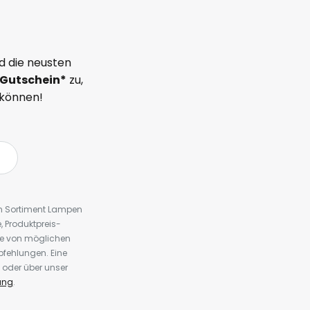
d die neusten
Gutschein*
zu,
 können!
em Sortiment Lampen
 Produktpreis-
te von möglichen
fehlungen. Eine
 oder über unser
ung
.