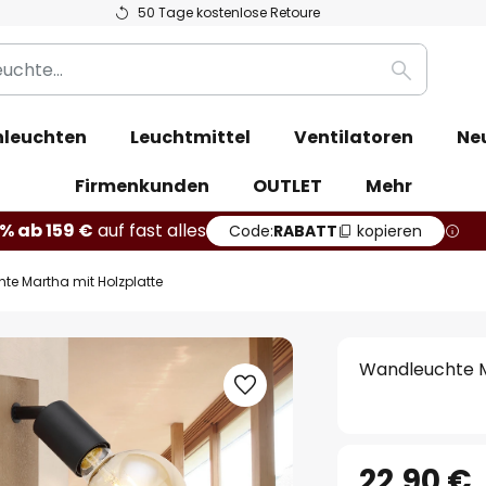
50 Tage kostenlose Retoure
Suche
leuchten
Leuchtmittel
Ventilatoren
Ne
Firmenkunden
OUTLET
Mehr
% ab 159 €
auf fast alles
Code:
RABATT
kopieren
e Martha mit Holzplatte
Wandleuchte M
22,90 €