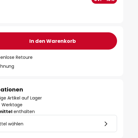
In den Warenkorb
tenlose Retoure
chnung
mationen
ge Artikel auf Lager
- 3 Werktage
mittel
enthalten
ttel wählen