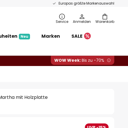
Europas größte Markenauswahl
Service
Anmelden
Warenkorb
uheiten
Marken
SALE
Neu
WOW Week:
Bis zu -70%
artha mit Holzplatte
UVP -15%