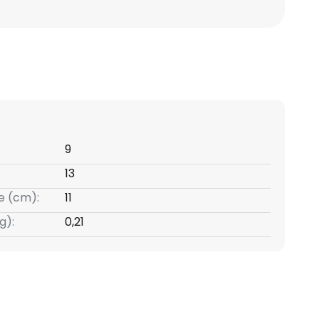
9
13
e (cm):
11
g):
0,21