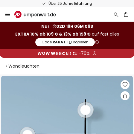
Über 25 Jahre Erfahrung
Zum
Inhalt
springen
he
Nur
02D 19H 06M 09S
EXTRA 10% ab 109 € & 13% ab 159 €
auf fast alles
Code:
RABATT
kopieren
WOW Week:
Bis zu -70%
Wandleuchten
Zum
Ende
der
Bildgalerie
springen