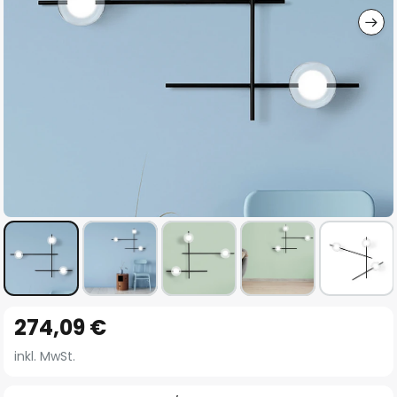
Zum
274,09 €
Anfang
der
inkl. MwSt.
Bildgalerie