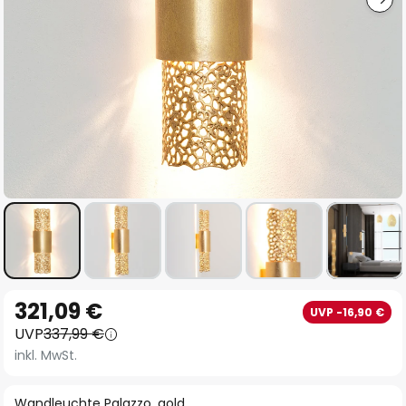
Zum
321,09 €
UVP -16,90 €
Anfang
UVP
337,99 €
der
inkl. MwSt.
Bildgalerie
springen
Wandleuchte Palazzo, gold