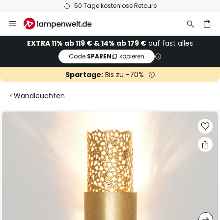
50 Tage kostenlose Retoure
Zum
Inhalt
springen
he
EXTRA 11% ab 119 € & 14% ab 179 €
auf fast alles
Code:
SPAREN
kopieren
Spartage:
Bis zu -70%
Wandleuchten
Zum
Ende
der
Bildgalerie
springen