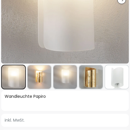
Zum
Wandleuchte Papiro
Anfang
der
Bildgalerie
inkl. MwSt.
springen