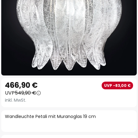
Zum
466,90 €
UVP -83,00 €
Anfang
UVP
549,90 €
der
inkl. MwSt.
Bildgalerie
springen
Wandleuchte Petali mit Muranoglas 19 cm