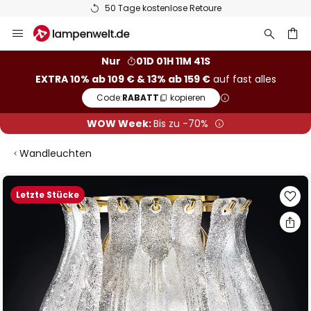
50 Tage kostenlose Retoure
Zum
Inhalt
springen
he
Nur
01D 01H 11M 40S
EXTRA 10% ab 109 € & 13% ab 159 €
auf fast alles
Code:
RABATT
kopieren
WOW Week:
Bis zu -70%
Wandleuchten
Zum
Letzte Stücke
Ende
der
Bildgalerie
springen