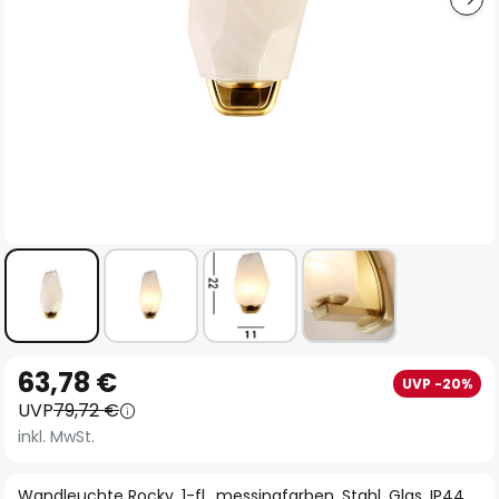
Zum
63,78 €
UVP -20%
Anfang
UVP
79,72 €
der
inkl. MwSt.
Bildgalerie
springen
Wandleuchte Rocky, 1-fl., messingfarben, Stahl, Glas, IP44