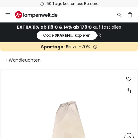
50 Tage kostenlose Retoure
Zum
Inhalt
springen
he
EXTRA 11% ab 119 € & 14% ab 179 €
auf fast alles
Code:
SPAREN
kopieren
Spartage:
Bis zu -70%
Wandleuchten
Zum
Ende
der
Bildgalerie
springen