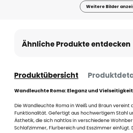
Weitere Bilder anze
Zum
Anfang
der
Bildgalerie
Ähnliche Produkte entdecken
springen
Produktübersicht
Produktdeta
Wandleuchte Roma: Eleganz und Vielseitigkeit
Die Wandleuchte Roma in Weiß und Braun vereint
Funktionalität. Gefertigt aus hochwertigem Stahl und
Ästhetik, die sich nahtlos in verschiedene Wohnb
Schlafzimmer, Flurbereich und Esszimmer einfügt.