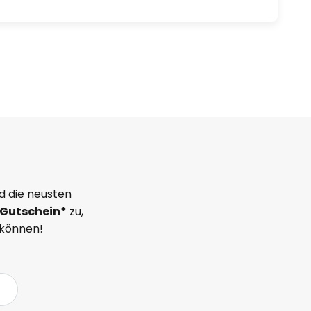
d die neusten
Gutschein*
zu,
 können!