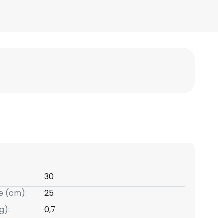
30
e (cm):
25
g):
0,7