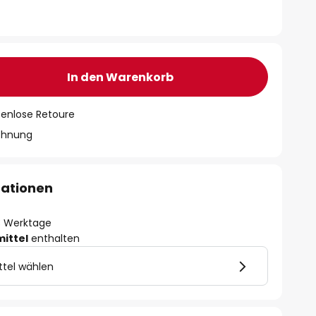
In den Warenkorb
tenlose Retoure
chnung
mationen
- 3 Werktage
mittel
enthalten
ttel wählen