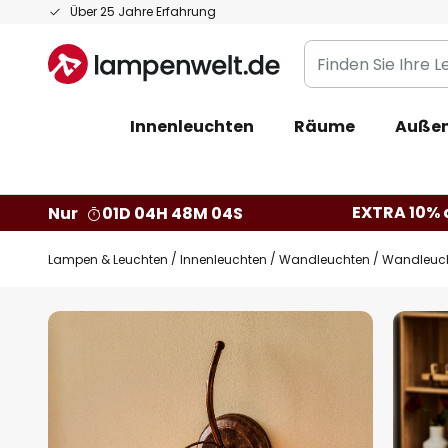
Zum
Über 25 Jahre Erfahrung
Inhalt
Finden
springen
Sie
Ihre
Innenleuchten
Räume
Außen
Leuchte...
EXTRA 10% a
Nur
01D 04H 48M 03S
Lampen & Leuchten
Innenleuchten
Wandleuchten
Wandleuch
Zum
Ende
der
Bildgalerie
springen