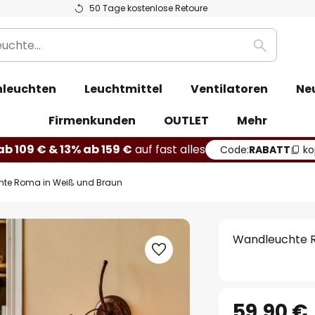
50 Tage kostenlose Retoure
Suche
leuchten
Leuchtmittel
Ventilatoren
Ne
Firmenkunden
OUTLET
Mehr
b 109 € & 13% ab 159 €
auf fast alles
Code:
RABATT
ko
te Roma in Weiß und Braun
Wandleuchte R
59,90 €