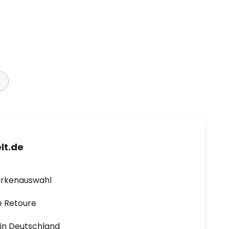
lt.de
arkenauswahl
e Retoure
1 in Deutschland