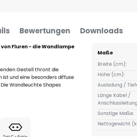
ils
Bewertungen
Downloads
g von Fluren - die Wandlampe
Maße
Breite (cm):
enden Gestell thront die
Höhe (cm):
 ist und eine besonders diffuse
. Die Wandleuchte Shapes
Ausladung / Tief
hen Designerin Maria Berntsen,
Länge Kabel /
antem, organisch geformtem
Anschlussleitun
symmetrische Form des Schirmes
Sonstige Maße:
 der glänzenden
gt für einen raffinierten
Nettogewicht (k
Typ C - Euro-