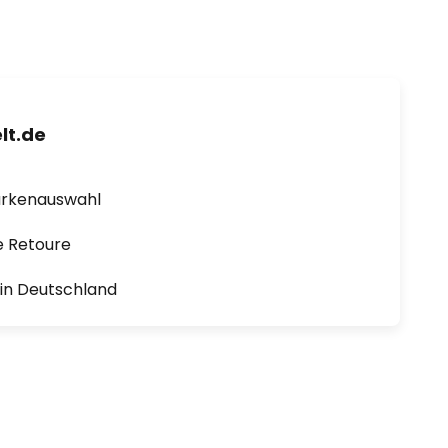
lt.de
arkenauswahl
e Retoure
1 in Deutschland