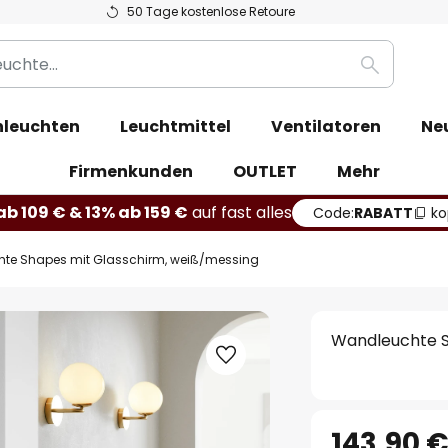
50 Tage kostenlose Retoure
Suche
leuchten
Leuchtmittel
Ventilatoren
Ne
Firmenkunden
OUTLET
Mehr
b 109 € & 13% ab 159 €
auf fast alles
Code:
RABATT
ko
te Shapes mit Glasschirm, weiß/messing
Wandleuchte S
143,90 