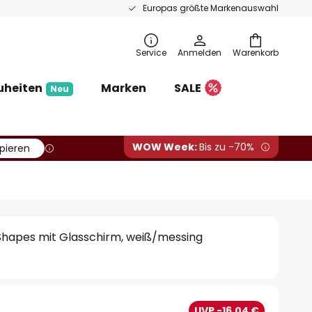
Europas größte Markenauswahl
Service
Anmelden
Warenkorb
uheiten
Marken
SALE
Neu
WOW Week:
Bis zu -70%
pieren
hapes mit Glasschirm, weiß/messing
€
UVP -16,04 €