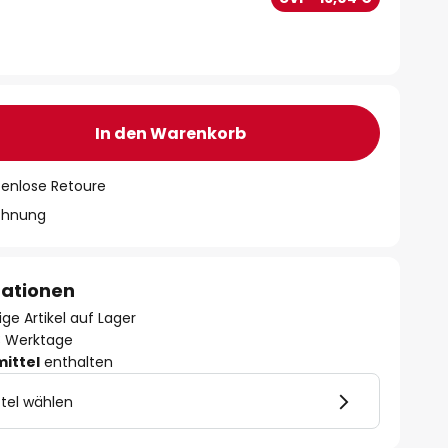
In den Warenkorb
tenlose Retoure
chnung
mationen
ge Artikel auf Lager
- 3 Werktage
mittel
enthalten
tel wählen