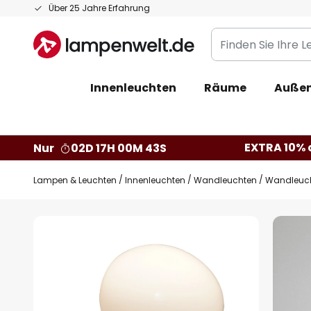
Zum
Über 25 Jahre Erfahrung
Inhalt
Finden
springen
Sie
Ihre
Innenleuchten
Räume
Außen
Leuchte...
EXTRA 10% a
Nur
02D 17H 00M 42S
Lampen & Leuchten
Innenleuchten
Wandleuchten
Wandleuch
Zum
Ende
der
Bildgalerie
springen