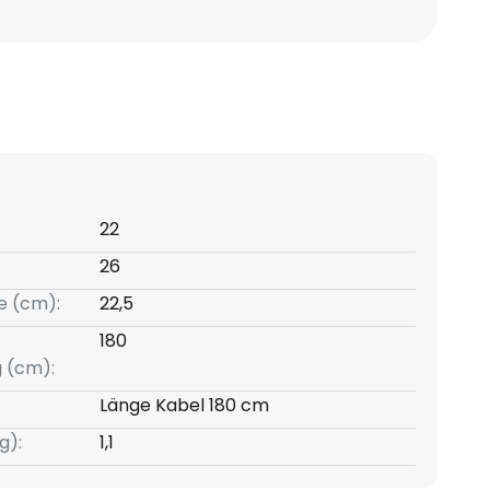
22
26
e (cm):
22,5
180
g (cm):
Länge Kabel 180 cm
g):
1,1