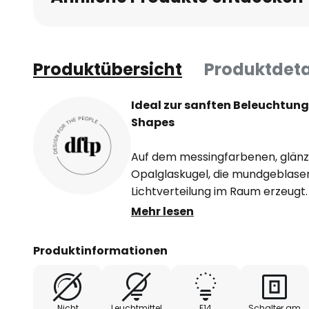
Produktübersicht
Produktdeta
Ideal zur sanften Beleuchtun
Shapes
Auf dem messingfarbenen, glänz
Opalglaskugel, die mundgeblasen
Lichtverteilung im Raum erzeugt
stammt aus der Feder der dänisc
Mehr lesen
die sich beim Entwurf von eleg
Schmuck inspirieren ließ. Die a
Produktinformationen
spielt auf wunderbare Weise mit
Wandhalterung zusammen und sor
Ausdruck.
Nicht
Leuchtmittel
E14
Schalter am