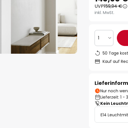
UVP
159,94 €
inkl. MwSt.
1
50 Tage kos
Kauf auf Re
Lieferinfor
Nur noch weni
Lieferzeit: 1 
Kein Leucht
E14 Leuchtmit