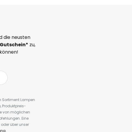
d die neusten
Gutschein*
zu,
 können!
em Sortiment Lampen
 Produktpreis-
te von möglichen
fehlungen. Eine
 oder über unser
ung
.