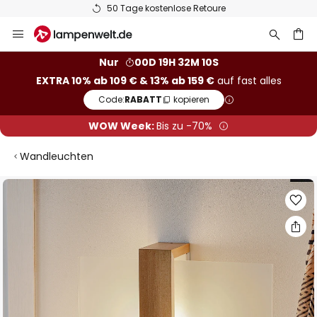
50 Tage kostenlose Retoure
Zum
Inhalt
springen
he
Nur
00D 19H 32M 09S
EXTRA 10% ab 109 € & 13% ab 159 €
auf fast alles
Code:
RABATT
kopieren
WOW Week:
Bis zu -70%
Wandleuchten
Zum
Ende
der
Bildgalerie
springen