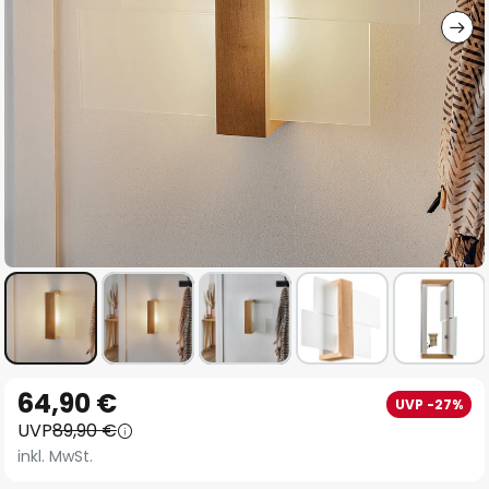
Zum
64,90 €
UVP -27%
Anfang
UVP
89,90 €
der
inkl. MwSt.
Bildgalerie